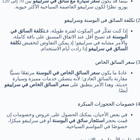
بينما قد يكون
سعر سيارة مع سائق في سراييفو
بين 70 إلى 120
يورو، نظرًا لكون سراييفو العاصمة السياحية الأكثر حيوية.
2) تكلفة السائق في البوسنة وسراييفو
إذا كنت تفكّر في المكوث لفترة طويلة، فـ
تكلفة السائق في
البوسنة
قد تصبح أقل عند الاتفاق المسبق على باقة كاملة،
والأمر مشابه في سراييفو؛ إذ يمكن التفاوض لتخفيض
تكلفة
السائق في سراييفو
إذا زادت أيام الاستخدام.
3) سعر السائق الخاص
عادةً ما يكون
سعر السائق الخاص في البوسنة
مرتفعًا نسبيًّا
مقارنة بالسائق العادي؛ لأنه يتضمّن خدمات مميزة وسيارة
حديثة، وهذا الأمر ينطبق على
سعر السائق الخاص في سراييفو
أيضًا.
4) خصومات الحجوزات المبكرة
في بعض الأحيان، يمكنك الحصول على عروض وخصومات إن
قمت بحجز
استئجار سائق في البوسنة
أو في سراييفو مبكرًا،
خصوصًا في المواسم السياحية.
5) مقارنة الأسعار عبر الإنترنت