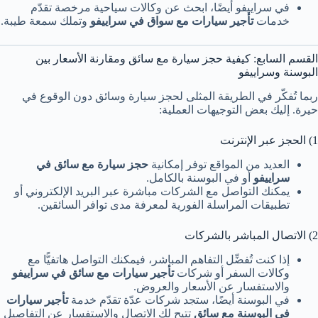
في سراييفو أيضًا، ابحث عن وكالات سياحية مرخصة تقدّم
خدمات
تأجير سيارات مع سواق في سراييفو
وتملك سمعة طيبة.
القسم السابع: كيفية حجز سيارة مع سائق ومقارنة الأسعار بين
البوسنة وسراييفو
ربما تُفكّر في الطريقة المثلى لحجز سيارة وسائق دون الوقوع في
حيرة. إليك بعض التوجيهات العملية:
1) الحجز عبر الإنترنت
العديد من المواقع توفر إمكانية
حجز سيارة مع سائق في
سراييفو
أو في البوسنة بالكامل.
يمكنك التواصل مع الشركات مباشرة عبر البريد الإلكتروني أو
تطبيقات المراسلة الفورية لمعرفة مدى توافر السائقين.
2) الاتصال المباشر بالشركات
إذا كنت تُفضِّل التفاهم المباشر، فيمكنك التواصل هاتفيًّا مع
وكالات السفر أو شركات
تأجير سيارات مع سائق في سراييفو
والاستفسار عن الأسعار والعروض.
في البوسنة أيضًا، ستجد شركات عدّة تقدّم خدمة
تأجير سيارات
في البوسنة مع سائق
تتيح لك الاتصال والاستفسار عن التفاصيل