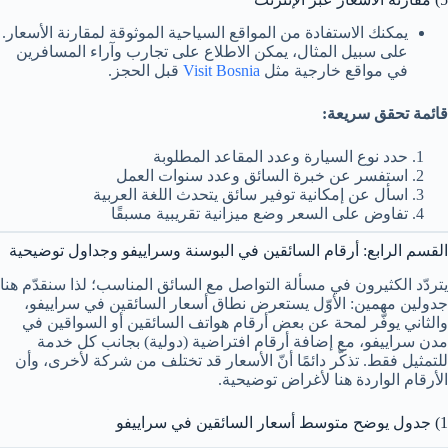
يمكنك الاستفادة من المواقع السياحية الموثوقة لمقارنة الأسعار.
على سبيل المثال، يمكن الاطلاع على تجارب وآراء المسافرين
في مواقع خارجية مثل
Visit Bosnia
قبل الحجز.
قائمة تحقق سريعة:
حدد نوع السيارة وعدد المقاعد المطلوبة
استفسر عن خبرة السائق وعدد سنوات العمل
اسأل عن إمكانية توفير سائق يتحدث اللغة العربية
تفاوض على السعر وضع ميزانية تقريبية مسبقًا
القسم الرابع: أرقام السائقين في البوسنة وسراييفو وجداول توضيحية
يتردّد الكثيرون في مسألة التواصل مع السائق المناسب؛ لذا سنقدّم هنا
جدولين مهمين: الأوّل يستعرض نطاق أسعار السائقين في سراييفو،
والثاني يوفّر لمحة عن بعض أرقام هواتف السائقين أو السواقين في
مدن سراييفو، مع إضافة أرقام افتراضية (دولية) بجانب كل خدمة
للتمثيل فقط. تذكّر دائمًا أنّ الأسعار قد تختلف من شركة لأخرى، وأن
الأرقام الواردة هنا لأغراض توضيحية.
1) جدول يوضح متوسط أسعار السائقين في سراييفو