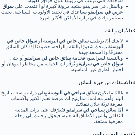
للوجهات التي ترغب في رؤيتها بدون حواجز لغوية.
وبالمثل، في سراييفو ستجد مرونة كبيرة لو اعتمدت على
سواق
عربي في سراييفو
يساعدك في تحديد الأولويات السياحية، بحيث
تستثمر وقتك في زيارة الأماكن الأكثر شهرة.
3) الأمان والثقة
لا شك أنّ توظيف
سائق خاص في البوسنة
أو
سواق خاص في
البوسنة
يمنحك شعورًا بالثقة والراحة، خصوصًا إذا كان السائق
محترفًا وذا سمعة جيدة.
وبالنسبة لسراييفو، فخدمة
سائق خاص في سراييفو
أو حتى
سواق خاص في سراييفو
تُوفِّر لك الحماية من مخاطر التوهان أو
اختيار الطرق غير المناسبة.
4) الاستفادة من خبرة السائق
غالبًا ما يكون
سائق سياحي في البوسنة
على دراية واسعة بتاريخ
البلد وأهم معالمه؛ مما يتيح لك فرصة تعلُّم الكثير واكتساب
معرفة ثريّة خلال تنقلاتك.
أمّا
سائق سياحي في سراييفو
فيُعرّفك على تراث المدينة
الثقافي وأشهر الأطباق الشعبية، فيحوّل رحلتك إلى رحلة
معرفية ممتعة.
5) توفير الوقت والجهد