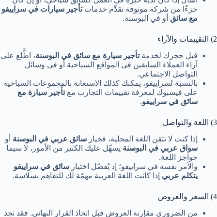
جزءًا من شركة موثوقة تقدِّم خدمات
تأجير سيارات في سراييفو
مع سائق
أو في البوسنة.
2) التقييمات والآراء
قبل حجزك لخدمة
تأجير سيارة مع سائق في البوسنة
، اطَّلع على
آراء العملاء السابقين في المواقع السياحية أو في وسائل
التواصل الاجتماعي.
بالنسبة لسراييفو، يمكنك كذلك الاستعانة بالمجموعات السياحية
على فيسبوك لمعرفة تقييمات التجارب مع
تأجير سيارة مع
سائق في سراييفو
.
3) اللغة والتواصل
إذا كنت لا تتقن اللغة المحلية، فخيار
سائق عربي في البوسنة
أو
سواق عربي في البوسنة
يسهِّل عليك الكثير من الأمور، لا سيما
حواجز اللغة.
والأمر نفسه في سراييفو؛ إذ يُفضّل اختيار
سائق في سراييفو
يتكلم عربي
إذا كانت اللغة العربية مهمّة لك للتفاهم بسلاسة.
4) السعر والعروض
من الضروري مقارنة العروض قبل اتخاذ القرار النهائي. فقد تجد