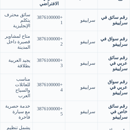
الافتراضي
سائق محترف
رقم سائق في
+3876100000
سراييفو
يتكلم
1
سراييفو
الإنجليزية
متاح لمشاوير
رقم سواق في
+3876100000
سراييفو
قصيرة داخل
2
سراييفو
المدينة
رقم سائق
+3876100000
يجيد العربية
عربي في
سراييفو
3
بطلاقة
سراييفو
مناسب
رقم سواق
+3876100000
للعائلات
عربي في
سراييفو
4
والسياح
سراييفو
العرب
رقم سائق
خدمة حصرية
+3876100000
خاص في
سراييفو
مع سيارة
5
سراييفو
فاخرة
يشمل تنظيم