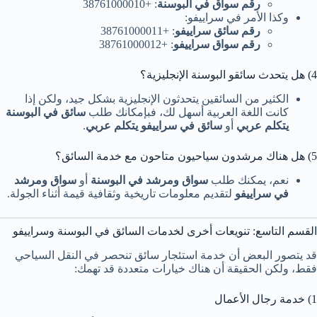
رقم سواق في البوسنة
: +38761000010
وكذا الأمر في سراييفو:
رقم سائق سراييفو
: +38761000011
رقم سواق سراييفو
: +38761000012
4) هل يتحدث سائقو البوسنة الإنجليزية؟
الكثير من السائقين يتحدثون الإنجليزية بشكل جيد، ولكن إذا
كانت اللغة العربية أسهل لك، فبإمكانك طلب
سائق في البوسنة
يتكلم عربي
أو
سائق في سراييفو يتكلم عربي
.
5) هل هناك مرشدون سياحيون متاحون مع خدمة السائق؟
نعم، يمكنك طلب
سواق ومرشد في البوسنة
أو
سواق ومرشد
في سراييفو
لتقديم معلومات تاريخية وثقافية قيمة أثناء الجولة.
القسم التاسع: تنويعات أخرى لخدمات السائق في البوسنة وسراييفو
قد يتصور البعض أن خدمة استئجار سائق تنحصر في النقل السياحي
فقط، ولكن الحقيقة أن هناك خيارات متعددة قد تهمك:
1) خدمة رجال الأعمال