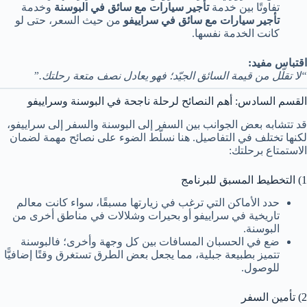
تفاوتًا بين خدمة
تأجير سيارات مع سائق في البوسنة
وخدمة
تأجير سيارات مع سائق في سراييفو
من حيث السعر، حتى لو
كانت الخدمة نفسها.
اقتباس مفيد:
“لا تقلّل من قيمة السائق الجيّد؛ فهو يعادل نصف متعة رحلتك.”
القسم السادس: أهم النصائح لرحلة ناجحة في البوسنة وسراييفو
قد تتشابه بعض الجوانب بين السفر إلى البوسنة والسفر إلى سراييفو،
لكنها تختلف في التفاصيل. هنا نسلّط الضوء على نصائح مهمة لضمان
الاستمتاع برحلتك:
1) التخطيط المسبق للبرنامج
حدد الأماكن التي ترغب في زيارتها مسبقًا، سواء كانت معالم
تاريخية في سراييفو أو بحيرات وشلالات في مناطق أخرى من
البوسنة.
ضع في الحسبان المسافات بين كل وجهة وأخرى؛ فالبوسنة
تتميز بطبيعة جبلية، مما يجعل بعض الطرق تستغرق وقتًا إضافيًّا
للوصول.
2) تأمين السفر