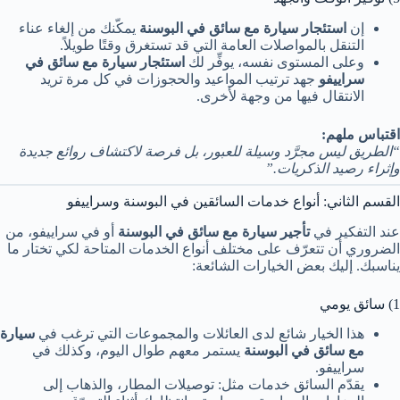
إن
استئجار سيارة مع سائق في البوسنة
يمكّنك من إلغاء عناء
التنقل بالمواصلات العامة التي قد تستغرق وقتًا طويلاً.
وعلى المستوى نفسه، يوفِّر لك
استئجار سيارة مع سائق في
سراييفو
جهد ترتيب المواعيد والحجوزات في كل مرة تريد
الانتقال فيها من وجهة لأخرى.
اقتباس ملهم:
“الطريق ليس مجرَّد وسيلة للعبور، بل فرصة لاكتشاف روائع جديدة
وإثراء رصيد الذكريات.”
القسم الثاني: أنواع خدمات السائقين في البوسنة وسراييفو
عند التفكير في
تأجير سيارة مع سائق في البوسنة
أو في سراييفو، من
الضروري أن تتعرّف على مختلف أنواع الخدمات المتاحة لكي تختار ما
يناسبك. إليك بعض الخيارات الشائعة:
1) سائق يومي
هذا الخيار شائع لدى العائلات والمجموعات التي ترغب في
سيارة
مع سائق في البوسنة
يستمر معهم طوال اليوم، وكذلك في
سراييفو.
يقدّم السائق خدمات مثل: توصيلات المطار، والذهاب إلى