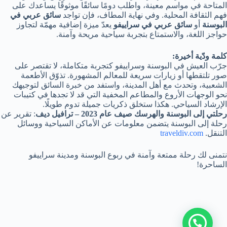
المتاحة في مواسم معينة، واطلب دومًا سائقًا موثوقًا يساعدك على
فهم الثقافة المحلية. وفي نهاية المطاف، فإن تواجد
سائق عربي في
البوسنة
أو
سائق عربي في سراييفو
يعدّ ميزة إضافية مهمّة لتجاوز
حواجز اللغة، والاستمتاع بتجربة سياحية مريحة وآمنة.
كلمة ودّية أخيرة:
جرّب العيش في البوسنة وسراييفو كتجربة متكاملة، لا تقتصر على
صور تلتقطها أو زيارات سريعة للمعالم المشهورة. تذوّق الأطعمة
الشعبية، وتحدث مع أهل المدينة، واستفد من خبرة السائق لتوجيهك
نحو الوجهات الأروع والمطاعم المخفية التي قد لا تجدها في كتيبات
الإرشاد السياحي. هكذا ستخلق ذكريات جميلة تدوم طويلًا.
رحلتي إلى البوسنة والهرسك صيف عام 2023 – ترافيل ديف
: تقرير عن
رحلة إلى البوسنة يتضمن معلومات عن الأماكن السياحية ووسائل
التنقل. ​
traveldiv.com
نتمنى لك رحلة ممتعة وآمنة في ربوع البوسنة ومدينة سراييفو
الساحرة!