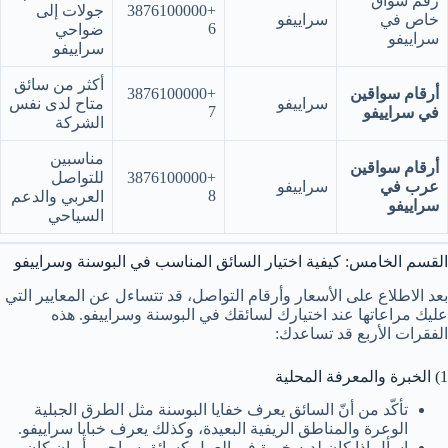
رقم سواق
+3876100000
جولات إلى
خاص في
سراييفو
6
ضواحي
سراييفو
سراييفو
أكثر من سائق
أرقام سواقين
+3876100000
سراييفو
متاح لدى نفس
7
في سراييفو
الشركة
مناسبين
أرقام سواقين
+3876100000
للتواصل
عرب في
سراييفو
8
العربي والدعم
سراييفو
السياحي
القسم الخامس: كيفية اختيار السائق المناسب في البوسنة وسراييفو
بعد الاطلاع على الأسعار وأرقام التواصل، قد تتساءل عن المعايير التي
عليك مراعاتها عند اختيارك لسائقك في البوسنة وسراييفو. هذه
الفقرات الأربع قد تساعدك:
1) الخبرة والمعرفة المحلية
تأكّد من أنّ السائق يعرف خفايا البوسنة مثل الطرق الجبلية
الوعرة والمناطق الريفية البعيدة، وكذلك يعرف خبايا سراييفو.
اسأل إذا كان لديه خبرة في العمل كسائق سياحي، أو إن كان