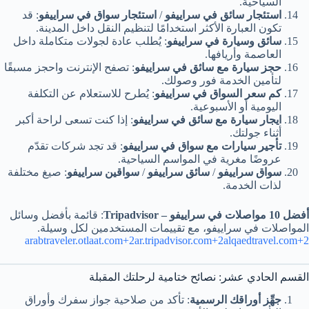
السياحية.
استئجار سائق في سراييفو
/
استئجار سواق في سراييفو
: قد
تكون العبارة الأكثر استخدامًا لتنظيم النقل داخل المدينة.
سائق وسيارة في سراييفو
: يُطلب عادة لجولات متكاملة داخل
العاصمة وأريافها.
حجز سيارة مع سائق في سراييفو
: تصفح الإنترنت واحجز مسبقًا
لتأمين الخدمة فور وصولك.
كم سعر السواق في سراييفو
: يُطرح للاستعلام عن التكلفة
اليومية أو الأسبوعية.
ايجار سيارة مع سائق في سراييفو
: إذا كنت تسعى لراحة أكبر
أثناء جولتك.
تأجير سيارات مع سواق في سراييفو
: قد تجد شركات تقدّم
عروضًا مغرية في المواسم السياحية.
سواق سراييفو
/
سائق سراييفو
/
سواقين سراييفو
: صيغ مختلفة
لذات الخدمة.
أفضل 10 مواصلات في سراييفو – Tripadvisor
: قائمة بأفضل وسائل
المواصلات في سراييفو، مع تقييمات المستخدمين لكل وسيلة. ​
arabtraveler.otlaat.com+2ar.tripadvisor.com+2alqaedtravel.com+2
القسم الحادي عشر: نصائح ختامية لرحلتك المقبلة
جهِّز أوراقك الرسمية
: تأكد من صلاحية جواز سفرك وأوراق