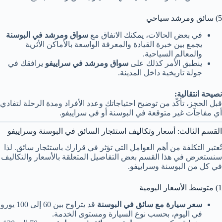
5) سائق ومرشد سياحي
في بعض الحالات، يمكنك الاتفاق مع
سواق ومرشد في البوسنة
يجمع بين خبرة القيادة والمعرفة الواسعة بالأماكن الأثرية
والمعالم السياحية.
ينطبق الأمر كذلك على
سواق ومرشد في سراييفو
يرافقك في
جولة تاريخية داخل المدينة.
نصيحة انتقالية:
قبل الحجز، تأكّد من توضيح احتياجاتك وعدد الأفراد ومدة الرحلة لتفادي
أي مفاجآت غير متوقعة في البوسنة أو في سراييفو.
القسم الثالث: أسعار وتكاليف استئجار السائق في البوسنة وسراييفو
تُعتبر التكلفة من أهم العوامل التي تؤثر في قرارك باستئجار سائق. لذا
سنستعرض في هذا القسم بعض التفاصيل المتعلقة بالأسعار والتكاليف
في كل من البوسنة وسراييفو.
1) متوسط الأسعار اليومية
سعر سيارة مع سائق في البوسنة
قد يتراوح بين 60 إلى 100 يورو
في اليوم، بحسب نوع السيارة ومستوى الخدمة.