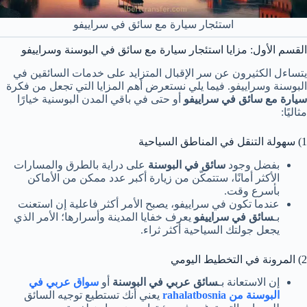
استئجار سيارة مع سائق في سراييفو
القسم الأول: مزايا استئجار سيارة مع سائق في البوسنة وسراييفو
يتساءل الكثيرون عن سر الإقبال المتزايد على خدمات السائقين في
البوسنة وسراييفو. فيما يلي نستعرض أهم المزايا التي تجعل من فكرة
سيارة مع سائق في سراييفو
أو حتى في باقي المدن البوسنية خيارًا
مثاليًا:
1) سهولة التنقل في المناطق السياحية
بفضل وجود
سائق في البوسنة
على دراية بالطرق والمسارات
الأكثر أمانًا، ستتمكّن من زيارة أكبر عدد ممكن من الأماكن
بأسرع وقت.
عندما تكون في سراييفو، يصبح الأمر أكثر فاعلية إن استعنت
بـ
سائق في سراييفو
يعرف خفايا المدينة وأسرارها؛ الأمر الذي
يجعل جولتك السياحية أكثر ثراء.
2) المرونة في التخطيط اليومي
إن الاستعانة بـ
سائق عربي في البوسنة
أو
سواق عربي في
البوسنة من rahalatbosnia
يعني أنك تستطيع توجيه السائق