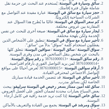
سائق وسيارة في البوسنة
: يُستخدم عند البحث عن حزمة نقل
شاملة طوال فترة إقامتك.
حجز سيارة مع سائق في البوسنة
: عبارة مفيدة عند التواصل مع
الشركات السياحية إلكترونيًّا.
كم سعر السواق في البوسنة
: غالبًا ما يُطرح هذا السؤال عند
المقارنة بين عروض مختلفة.
ايجار سيارة مع سائق في البوسنة
: صيغة أخرى للبحث عن نفس
الخدمة ولكن بلهجة مختلفة.
تأجير سيارة مع سواق في البوسنة
: تنطبق على الأشخاص الذين
يفضّلون استخدام كلمة “سواق” بدلاً من “سائق”.
سواق البوسنة
/
سائق البوسنة
/
سواقين البوسنة
: تتعلق كلها
بالبحث عن شخص ينقل السائحين في مدن وقرى البوسنة.
رقم سائق البوسنة
: +38761000013 و
رقم سواق البوسنة
:
+38761000014 لمن يريد التواصل الفوري بأرقام افتراضية.
أرقام سواقين البوسنة
: +38761000015 تُعرض أحيانًا على مواقع
التواصل الاجتماعي لمحترفي القيادة.
تأجير سائق في البوسنة
: قد تتضمن الخدمة قيادة سيارتك
الخاصة لكن بسائق مدرب.
سائق ثقه أمين ممتاز بسعر رخيص في البوسنة سراييفو
: يبحث
بعض السياح بعبارات محددة لضمان العثور على أفضل العروض.
سائق خاص البوسنة
: إذا كنت تريد خدمة راقية في كامل أرجاء
البوسنة.
سواق ومرشد في البوسنة
: يجمع بين القيادة والتعريف بالأماكن