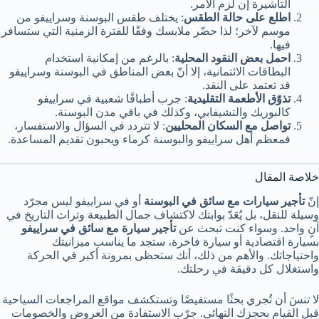
التأشيرة إن لزم الأمر.
اطلع على حالة الطقس
: يختلف طقس البوسنة وسراييفو من
موسم لآخر؛ لذا حضّر ملابسك وفقًا للفترة الزمنية التي ستسافر
فيها.
احمل بعض النقود المحلية
: بالرغم من إمكانية استخدام
البطاقات الائتمانية، إلا أنّ بعض المناطق في البوسنة وسراييفو
قد تعتمد على النقد.
تذوّق الأطعمة التقليدية
: جرب أطباقًا شعبية في سراييفو
كالبوريك والتشيفابي، وكذلك في باقي مدن البوسنة.
تواصل مع السكان المحليين
: لا تتردد في السؤال والاستفسار،
فمعظم أهل سراييفو والبوسنة كرماء ويحبون تقديم المساعدة.
خلاصة المقال
إنّ
تأجير سيارات مع سائق في البوسنة
أو في سراييفو ليس مجرّد
وسيلة للنقل، بل يُعَدّ بوابتك لاكتشاف جمال الطبيعة وتراث التاريخ في
آنٍ واحد. وسواء كنت تبحث عن
تأجير سيارة مع سائق في سراييفو
بسيارة اقتصادية أو سيارة فاخرة، ستجد ما يناسب ميزانيتك
واحتياجاتك. والأهم من ذلك، أنك ستحظى بمرونة أكبر في الحركة
واستغلال كل دقيقة في رحلتك.
لا تنسَ أن تُجري بحثًا مستفيضًا وتستكشف مواقع المراجعات السياحية
قبل القيام بحجزك النهائي. جرّب الاستفادة من العروض والخصومات