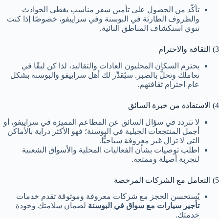
تأكّد من الحصول على تأمين سفر مناسب يغطي الحوادث
والظروف الطارئة في البوسنة وفي سراييفو، خصوصًا إذا كنت
تنوي استكشاف المناطق النائية.
3) الثقافة والاحترام
يحترم السكان المحليون العادات والتقاليد، لذا كن لبقًا في
تعاملك وتحلَّ بالصبر. سيُقدِّر لك أهل سراييفو والبوسنة بشكل
عام احترام ثقافتهم.
4) الاستفادة من خبرة السائق
لا تتردد في سؤال السائق عن المطاعم المميزة في سراييفو، أو
أجمل المنتجعات الجبلية في البوسنة؛ فهو الأكثر دراية بالأماكن
التي لا تزال غير معروفة سياحيًّا.
اطلب توصيات بشأن الفعاليات المحلية والأسواق الشعبية
لتجربة أصيلة وممتعة.
5) التعامل مع الشركات المرخصة
يُستحسن الحجز مع شركات معروفة وموثوقة تقدم خدمات
تأجير سيارات مع سواق في البوسنة
لضمان سلامتك وجودة
خدمتك.