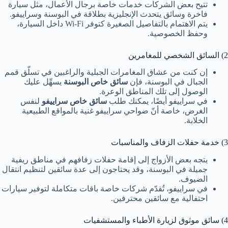
تتيح بعض الشركات خدمات خاصة برجال الأعمال، مثل سيارة
فاخرة وسائق يتحدث الإنجليزية بطلاقة في البوسنة وسراييفو.
يتم الاهتمام بالتفاصيل الصغيرة كتوفر Wi-Fi داخل السيارة،
وحفظ الخصوصية.
2) السائق الشخصي للمغامرين
إن كنت من عشاق المغامرات الجبلية والراغبين في تسلّق قمم
الجبال في البوسنة، فإن
سائق خاص البوسنة
يسهِّل عليك
الوصول إلى تلك المناطق الوعرة.
في سراييفو أيضًا، يمكنك طلب
سائق خاص سراييفو
لنفس
الغرض، خاصة أنّ ضواحي سراييفو غنية بالمواقع الطبيعية
الخلابة.
3) خدمة حفلات الزفاف والمناسبات
يتجه بعض الأزواج إلى إقامة حفلات زفافهم في مناطق ريفية
جميلة في البوسنة، وقد يحتاجون إلى عدة سائقين لتنظيم انتقال
الضيوف.
في سراييفو، تُقدّم شركات خاصة باقات متكاملة لتوفير سيارات
احتفالية مع سائقين محترفين.
4) سائق موثوق لزيارة الأطباء والمستشفيات