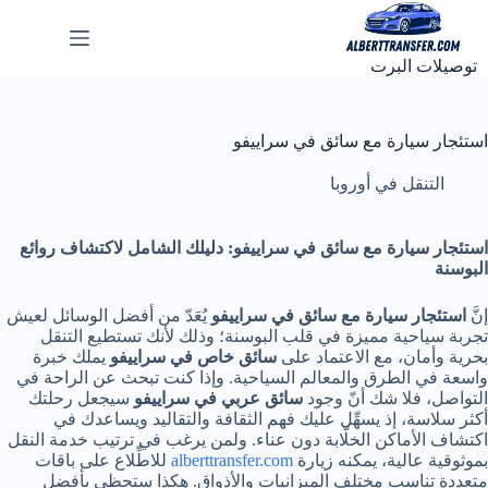
لتجاوز
لى
لمحتوى
توصيلات البرت
استئجار سيارة مع سائق في سراييفو
التنقل في أوروبا
استئجار سيارة مع سائق في سراييفو: دليلك الشامل لاكتشاف روائع
البوسنة
إنَّ
استئجار سيارة مع سائق في سراييفو
يُعَدّ من أفضل الوسائل لعيش
تجربة سياحية مميزة في قلب البوسنة؛ وذلك لأنك تستطيع التنقل
بحرية وأمان، مع الاعتماد على
سائق خاص في سراييفو
يملك خبرة
واسعة في الطرق والمعالم السياحية. وإذا كنت تبحث عن الراحة في
التواصل، فلا شك أنّ وجود
سائق عربي في سراييفو
سيجعل رحلتك
أكثر سلاسة، إذ يسهِّل عليك فهم الثقافة والتقاليد ويساعدك في
اكتشاف الأماكن الخلّابة دون عناء. ولمن يرغب في ترتيب خدمة النقل
بموثوقية عالية، يمكنه زيارة
alberttransfer.com
للاطِّلاع على باقات
متعددة تناسب مختلف الميزانيات والأذواق. هكذا ستحظى بأفضل