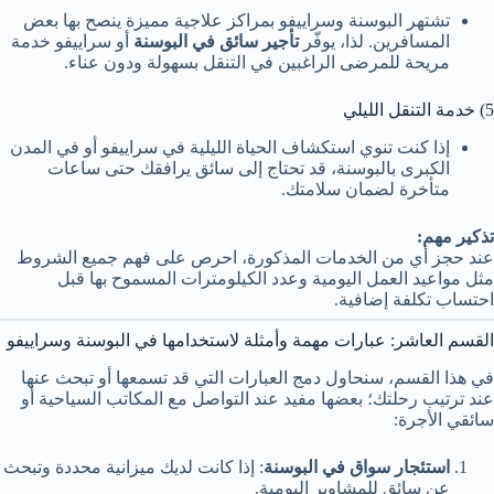
تشتهر البوسنة وسراييفو بمراكز علاجية مميزة ينصح بها بعض
المسافرين. لذا، يوفّر
تأجير سائق في البوسنة
أو سراييفو خدمة
مريحة للمرضى الراغبين في التنقل بسهولة ودون عناء.
5) خدمة التنقل الليلي
إذا كنت تنوي استكشاف الحياة الليلية في سراييفو أو في المدن
الكبرى بالبوسنة، قد تحتاج إلى سائق يرافقك حتى ساعات
متأخرة لضمان سلامتك.
تذكير مهم:
عند حجز أي من الخدمات المذكورة، احرص على فهم جميع الشروط
مثل مواعيد العمل اليومية وعدد الكيلومترات المسموح بها قبل
احتساب تكلفة إضافية.
القسم العاشر: عبارات مهمة وأمثلة لاستخدامها في البوسنة وسراييفو
في هذا القسم، سنحاول دمج العبارات التي قد تسمعها أو تبحث عنها
عند ترتيب رحلتك؛ بعضها مفيد عند التواصل مع المكاتب السياحية أو
سائقي الأجرة:
استئجار سواق في البوسنة
: إذا كانت لديك ميزانية محددة وتبحث
عن سائق للمشاوير اليومية.