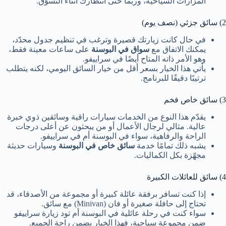
المزارات السياحية، وربما حتى انتظارك أثناء التسوّق.
2) سائق جزئي (نصف يوم)
في حال كانت زيارتك قصيرة وترغب في تنظيم جدول محدّد،
يمكنك الاتفاق مع
سواق في البوسنة
على ساعات معينة فقط،
وهو الأمر ذاته المتاح أيضًا في سراييفو.
يأتي هذا الخيار بسعر أقل من خيار السائق اليومي، لكنه يتطلب
ترتيبًا دقيقًا للبرنامج.
3) سائق خاص فخم
يقدّم هذا النوع من الخدمات سيارات راقية وسائقين ذوي خبرة
عالية. مثالي لرجال الأعمال أو من يبحثون عن أعلى درجات
الراحة والرفاهية، سواء في البوسنة أم في سراييفو.
يشبه ذلك تمامًا خدمة
سائق خاص في البوسنة
وسيارات حديثة
مجهّزة بكل الكماليات.
4) سائق للعائلات الكبيرة
إذا كنت تسافر برفقة عائلة كبيرة أو مجموعة من الأصدقاء، قد
تحتاج إلى حافلة صغيرة أو فان (Minivan) مع سائق.
سواء كنت في رحلة عائلية في البوسنة أم تود زيارة سراييفو
ضمن مجموعة سياحية، فهذا الخيار يضمن راحة الجميع.