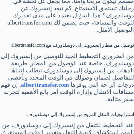
مصمم ليكون مريحًا وآمنًا، مما يجعل كل لحظة في
رحلتك تستحق الاستمتاع. كم تبعد إنسبروك عن
دوسلدورف؟ هذا السؤال يعتمد على مدى تقديرك
للوقت والمسافة، حيث يضمن لك alberttransfer.com
التوصيل الأمثل.
توصيل من مطار إنسبروك إلى دوسلدورف مع alberttransfer.com
من الضروري التخطيط الجيد للتوصيل من إنسبروك إلى
دوسلدورف، خاصة عند الوصول من المطار. طريقة
الذهاب من إنسبروك إلى دوسلدورف تتطلب انتباهًا
للتفاصيل لضمان وصولك في الوقت المحدد وبأقصى
درجات الراحة التي يوفرها
alberttransfer.com
. إن فهم
مسافات الانتقال وإدارة الوقت أمر بالغ الأهمية لتجربة
سفر مثالية.
استراتيجيات التنقل المريح من إنسبروك إلى دوسلدورف
عند التخطيط للتنقل من إنسبروك إلى دوسلدورف، من
المهم استكشاف كيفية التنقل وتقدير الوقت المستغرق