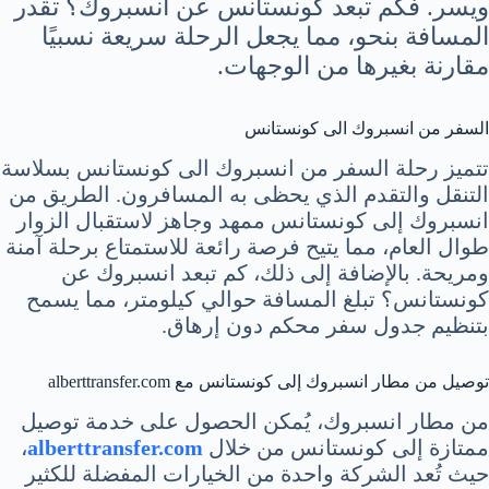
ويسر. فكم تبعد كونستانس عن انسبروك؟ تقدر
المسافة بنحو، مما يجعل الرحلة سريعة نسبيًا
مقارنة بغيرها من الوجهات.
السفر من انسبروك الى كونستانس
تتميز رحلة السفر من انسبروك الى كونستانس بسلاسة
التنقل والتقدم الذي يحظى به المسافرون. الطريق من
انسبروك إلى كونستانس ممهد وجاهز لاستقبال الزوار
طوال العام، مما يتيح فرصة رائعة للاستمتاع برحلة آمنة
ومريحة. بالإضافة إلى ذلك، كم تبعد انسبروك عن
كونستانس؟ تبلغ المسافة حوالي كيلومتر، مما يسمح
بتنظيم جدول سفر محكم دون إرهاق.
توصيل من مطار انسبروك إلى كونستانس مع alberttransfer.com
من مطار انسبروك، يُمكن الحصول على خدمة توصيل
ممتازة إلى كونستانس من خلال
alberttransfer.com
،
حيث تُعد الشركة واحدة من الخيارات المفضلة للكثير