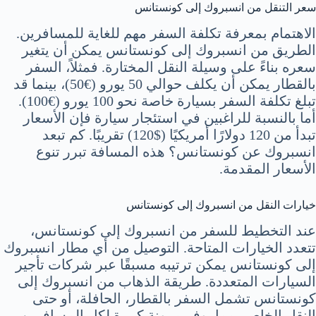
سعر التنقل من انسبروك إلى كونستانس
الاهتمام بمعرفة تكلفة السفر مهم للغاية للمسافرين.
الطريق من انسبروك إلى كونستانس يمكن أن يتغير
سعره بناءً على وسيلة النقل المختارة. فمثلاً، السفر
بالقطار يمكن أن يكلف حوالي 50 يورو (€50)، بينما قد
تبلغ تكلفة السفر بسيارة خاصة نحو 100 يورو (€100).
أما بالنسبة للراغبين في استئجار سيارة فإن الأسعار
تبدأ من 120 دولارًا أمريكيًا ($120) تقريبًا. كم تبعد
انسبروك عن كونستانس؟ هذه المسافة تبرر تنوع
الأسعار المقدمة.
خيارات النقل من انسبروك إلى كونستانس
عند التخطيط للسفر من انسبروك إلى كونستانس،
تتعدد الخيارات المتاحة. التوصيل من أي مطار انسبروك
إلى كونستانس يمكن ترتيبه مسبقًا عبر شركات تأجير
السيارات المتعددة. طريقة الذهاب من انسبروك إلى
كونستانس تشمل السفر بالقطار، الحافلة، أو حتى
النقل الخاص، مما يوفر مرونة كبيرة لكل المسافرين