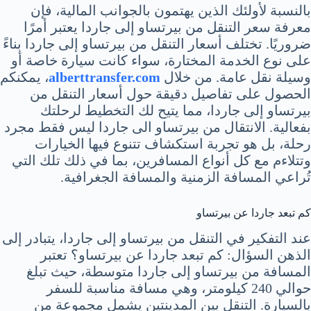
بالنسبة لأولئك الذين يهتمون بالجوانب المالية، فإن
معرفة سعر التنقل من بيرتساو إلى جاردا يعتبر أمرًا
ضروريًا. تختلف أسعار التنقل من بيرتساو إلى جاردا بناءً
على نوع الخدمة المختارة، سواء كانت سيارة خاصة أو
وسيلة نقل عامة. من خلال
alberttransfer.com
، يمكنكم
الحصول على تفاصيل دقيقة حول أسعار التنقل من
بيرتساو إلى جاردا، مما يتيح لك التخطيط لرحلتك
بفعالية. الانتقال من بيرتساو الى جاردا ليس فقط مجرد
رحلة، بل هو تجربة استكشاف تتنوع فيها الخيارات
وتتلاءم مع كل أنواع المسافرين، بما في ذلك تلك التي
تُراعي المسافة الزمنية والمسافة الجغرافية.
كم تبعد جاردا عن بيرتساو
عند التفكير في التنقل من بيرتساو إلى جاردا، يتبادر إلى
الذهن السؤال: كم تبعد جاردا عن بيرتساو؟ تعتبر
المسافة من بيرتساو إلى جاردا متوسطة، حيث تبلغ
حوالي 240 كيلومتر، وهي مسافة مناسبة للسفر
بالسيارة. التنقل بين المدينتين يشمل مجموعة من