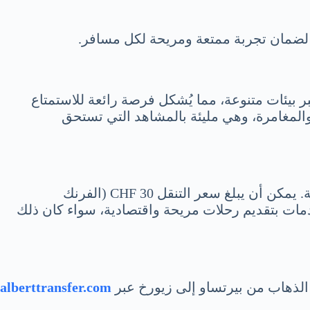
ضمان تجربة ممتعة ومريحة لكل مسافر.
ر بيئات متنوعة، مما يُشكل فرصة رائعة للاستمتاع
والمغامرة، وهي مليئة بالمشاهد التي تستحق
تتفاوت تكاليف السفر من بيرتساو إلى زيورخ بناءً على عدة عوامل منها وسيلة النقل المختارة والخدمات المقدمة. يمكن أن يبلغ سعر التنقل 30 CHF (الفرنك
ورو). هذه التسعيرات تعكس التزام الخدمات بتقديم رحلات مريحة واقتصادية، سواء كان ذلك
ة الذهاب من بيرتساو إلى زيورخ عبر
alberttransfer.com