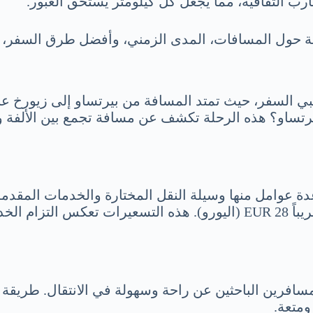
ارب الثقافية، مما يجعل كل كيلومتر يستحق العبور.
 حول المسافات، المدى الزمني، وأفضل طرق السفر، ل
محبي السفر، حيث تمتد المسافة من بيرتساو إلى زيورخ عب
بيرتساو؟ هذه الرحلة تكشف عن مسافة تجمع بين الألفة 
السويسري)، أو حوالي 32 USD (الدولار الأمريكي)، أو تقريباً 28 EUR (الي
 للمسافرين الباحثين عن راحة وسهولة في الانتقال. طريق
ومتعة.