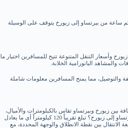
 كم ساعة من بيرتساو إلى زيورخ يتوقف على الوسيلة
ورخ وأسعار التنقل المتنوعة تتيح للمسافرين اختيار ما
ات والمشاهد البانورامية الخلابة.
فة والتوصيل، مما يمنح المسافرين معلومات شاملة
 بين زيورخ وبيرتساو تقاس بالكيلومترات والأميال،
وهي تختلف بحسب وسيلة النقل المستخدمة؛ سواء كانت بالسيارة، القطار، أو حتى الطائرة. كم المسافة من بيرتساو إلى زيورخ؟ تبلغ تقريباً 120 كيلومتراً أي ما يعادل
ة الانتقال بين نقطة الانطلاق والوجهة المحددة، مع