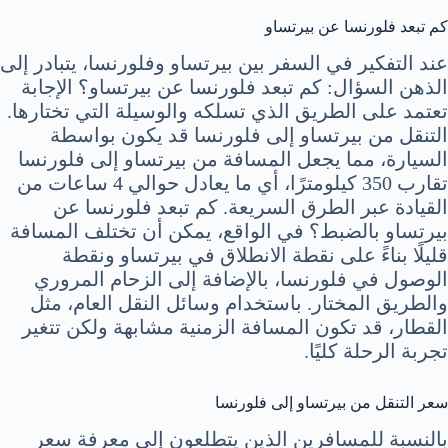
كم تبعد فلورنسا عن بيرتساو
عند التفكير في السفر بين بيرتساو وفلورنسا، يتبادر إلى
الذهن السؤال: كم تبعد فلورنسا عن بيرتساو؟ الإجابة
تعتمد على الطريق الذي تسلكه والوسيلة التي تختارها.
التنقل من بيرتساو إلى فلورنسا قد يكون بواسطة
السيارة، مما يجعل المسافة من بيرتساو إلى فلورنسا
تقارب 350 كيلومترًا، أي ما يعادل حوالي 4 ساعات من
القيادة عبر الطرق السريعة. كم تبعد فلورنسا عن
بيرتساو بالضبط؟ في الواقع، يمكن أن تختلف المسافة
قليلًا بناءً على نقطة الانطلاق في بيرتساو ونقطة
الوصول في فلورنسا، بالإضافة إلى الزحام المروري
والطريق المختار. باستخدام وسائل النقل العام، مثل
القطار، قد تكون المسافة الزمنية مشابهة ولكن تتغير
تجربة الرحلة كليًا.
سعر التنقل من بيرتساو إلى فلورنسا
بالنسبة للمسافرين الذين يتطلعون إلى معرفة سعر