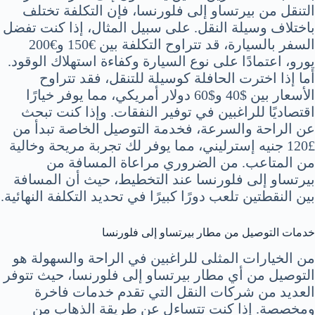
التنقل من بيرتساو إلى فلورنسا، فإن التكلفة تختلف
باختلاف وسيلة النقل. على سبيل المثال، إذا كنت تفضل
السفر بالسيارة، قد تتراوح التكلفة بين €150 و€200
يورو، اعتمادًا على نوع السيارة وكفاءة استهلاك الوقود.
أما إذا اخترت الحافلة كوسيلة للتنقل، فقد تتراوح
الأسعار بين $40 و$60 دولار أمريكي، مما يوفر خيارًا
اقتصاديًا للراغبين في توفير النفقات. وإذا كنت تبحث
عن الراحة والسرعة، فخدمة التوصيل الخاصة تبدأ من
£120 جنيه إسترليني، مما يوفر لك تجربة مريحة وخالية
من المتاعب. من الضروري مراعاة المسافة من
بيرتساو إلى فلورنسا عند التخطيط، حيث أن المسافة
بين النقطتين تلعب دورًا كبيرًا في تحديد التكلفة النهائية.
خدمات التوصيل من مطار بيرتساو إلى فلورنسا
من الخيارات المثلى للراغبين في الراحة والسهولة هو
التوصيل من أي مطار بيرتساو إلى فلورنسا، حيث تتوفر
العديد من شركات النقل التي تقدم خدمات فاخرة
ومخصصة. إذا كنت تتساءل عن طريقة الذهاب من