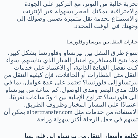
تجربة خالية من التوتر، مع التركيز على الجودة
والاحترافية. يمكنك الحجز بسهولة عبر الإنترنت
والاستمتاع بخدمة نقل متميزة تضمن وصولك إلى
وجهتك في الوقت المحدد.
خيارات التنقل بين بيرتساو وفلورنسا
تتنوع طرق التنقل بين بيرتساو وفلورنسا بشكل كبير،
مما يتيح للمسافرين اختيار الخيار الذي يناسبهم. سواء
كنت تفضل القيادة الذاتية، أو الاعتماد على خدمات
النقل مثل القطارات أو الحافلات، فإن كيفية التنقل من
بيرتساو إلى فلورنسا؟ تعتمد على عدة عوامل، بما في
ذلك مدى البصر ومدى الوصول. كم ساعة من بيرتساو
الى فلورنسا؟ تتراوح الإجابة بين 4 و5 ساعات تقريبًا،
اعتمادًا على المسار المختار وظروف الطريق.
الاستفادة من خدمات مثل alberttransfer.com يمكن أن
تسهم في جعل الرحلة أكثر سهولة وراحة.
تكلفة وأسعار التنقل من بيرتساو إلى فلورنسا