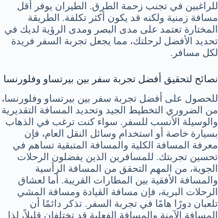
للراغبين في تجنب زحمة الطرق. الطيران يوفر أقل
مسافة زمنية ولكنه قد يكون أكثر تكلفة. الطريقة
المختارة تعتمد على مدى البصر ومدى الرؤية لديك في
تحديد الأفضل لرحلتك، مما يجعل تجربة السفر فريدة
لكل مسافر.
نصائح لتحقيق أفضل تجربة سفر بين بيرتساو وفلورنسا
للحصول على أفضل تجربة سفر بين بيرتساو وفلورنسا،
من الضروري التخطيط الجيد وتحديد المسافة التقديرية
والوسيلة الأنسب للسفر. سواء كنت ترغب في الذهاب
بسيارة خاصة أو استخدام وسائل النقل العام، فإن
معرفة المسافة الكلية والمسافة المتبقية تساهم في
تحسين تجربتك. للمسافرين الذين يفضلون الرحلات
الجوية، من المهم التحقق من المسافة الرأسية
والمسافة الأفقية بين المطارات القريبة. أما لعشاق
الرحلات البرية، فإن مسافة القيادة ومسافة المشي
تلعبان دورًا هامًا في تجربة السفر. تذكر دائمًا أن
المسافة الآمنة والمسافة الفعلية قد تختلفان قليلاً، لذا