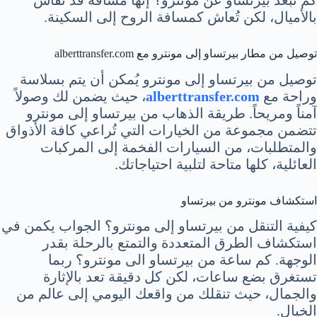
بالأميال، لكن تُعاش كمسافة الروح إلى السكينة.
توصيل من مطار بيرتساو إلى مونترو مع alberttransfer.com
توصيل من بيرتساو إلى مونترو يُمكن أن يتم بسلاسة
وراحة مع
alberttransfer.com
، حيث يضمن لك وصولاً
آمناً ومريحاً. طريقة الذهاب من بيرتساو إلى مونترو
تتضمن مجموعة من الخيارات التي تُراعي كافة الأذواق
والمتطلبات، من السيارات الفخمة إلى المركبات
العائلية، كلها متاحة لتلبية احتياجاتك.
استكشاف مونترو من بيرتساو
كيفية التنقل من بيرتساو إلى مونترو؟ الجواب يكمن في
استكشاف الطرق المتعددة والتمتع بالرحلة بقدر
الوجهة. كم ساعة من بيرتساو الى مونترو؟ ربما
تستغرق بضع ساعات، لكن كل دقيقة تعد بالإثارة
والجمال، حيث تنقلك من واقعك اليومي إلى عالم من
الخيال.