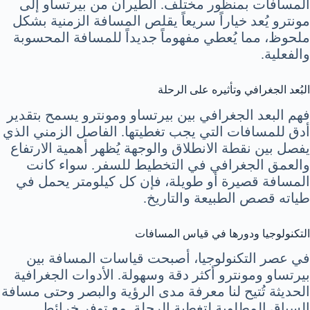
المسافات بمنظور مختلف. الطيران من بيرتساو إلى
مونترو يُعد خياراً سريعاً يقلص المسافة الزمنية بشكل
ملحوظ، مما يُعطي مفهوماً جديداً للمسافة المحسوبة
والفعلية.
البُعد الجغرافي وتأثيره على الرحلة
فهم البعد الجغرافي بين بيرتساو ومونترو يسمح بتقدير
أدق للمسافات التي يجب تغطيتها. الفاصل الزمني الذي
يفصل بين نقطة الانطلاق والوجهة يُظهر أهمية الارتفاع
والعمق الجغرافي في التخطيط للسفر. سواء كانت
المسافة قصيرة أو طويلة، فإن كل كيلومتر يحمل في
طياته قصص الطبيعة والتاريخ.
التكنولوجيا ودورها في قياس المسافات
في عصر التكنولوجيا، أصبحت قياسات المسافة بين
بيرتساو ومونترو أكثر دقة وسهولة. الأدوات الجغرافية
الحديثة تُتيح لنا معرفة مدى الرؤية والبصر وحتى مسافة
السباق المطلوبة لتغطية الرحلة. مع توفر خرائط