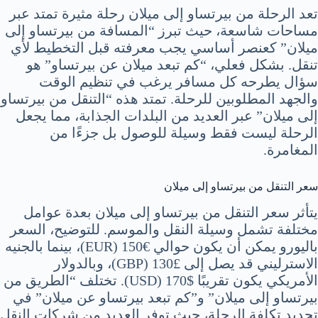
تعد الرحلة من بيرتساو إلى ميلان رحلة مثيرة تمتد عبر
مساحات شاسعة، حيث تبرز “المسافة من بيرتساو إلى
ميلان” كعنصر أساسي يجب معرفته قبل التخطيط لأي
تنقل. بشكل فعلي، “كم تبعد ميلان عن بيرتساو” هو
سؤال يطرحه كل مسافر يرغب في تنظيم الوقت
والجهد المطلوبين للرحلة. تمتد هذه “التنقل من بيرتساو
إلى ميلان” عبر العديد من البلدات الجذابة، مما يجعل
الرحلة ليست فقط وسيلة للوصول بل جزءًا من
المغامرة.
سعر التنقل من بيرتساو إلى ميلان
يتأثر سعر التنقل من بيرتساو إلى ميلان بعدة عوامل
مختلفة تشمل وسيلة النقل والموسم. للتوضيح، السعر
باليورو يمكن أن يكون حوالي €150 (EUR)، بينما بالجنيه
الاسترليني قد يصل إلى £130 (GBP)، وبالدولار
الأمريكي يكون تقريبًا $170 (USD). تختلف “الطريق من
بيرتساو إلى ميلان” و”كم تبعد بيرتساو عن ميلان” في
تحديد تكلفة الرحلة، حيث توفر العديد من شركات النقل