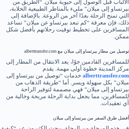
الألباب قبل الوصول إلى حيوية ميلان. “الطريق من
بيرتساو إلى ميلان” مليء بالمناظر الطبيعية الخلابة،
التي تمنح الرحلة بعدًا آخر من الروعة. بالإضافة إلى
ذلك، فإن معرفة “كم تبعد بيرتساو عن ميلان” تساعد
المسافرين على تخطيط توقيت رحلاتهم بأفضل شكل
ممكن.
توصيل من مطار بيرتساو إلى ميلان مع alberttransfer.com
للمسافرين القادمين جوًا، يعد الانتقال من المطار إلى
مركز المدينة خطوة أولى مهمة. يقدم
alberttransfer.com
خدمات “توصيل من بيرتساو إلى
ميلان” بكل سهولة ويسر. أما “طريقة الذهاب من
بيرتساو إلى ميلان” فهي مصممة لتوفير الراحة
للمسافرين، مما يجعل بداية الرحلة مريحة وخالية من
أي تعقيدات.
أفضل طرق السفر من بيرتساو إلى ميلان
في هذه المرحلة من الرحلة، يبحث الكثيرون عن “كيفية