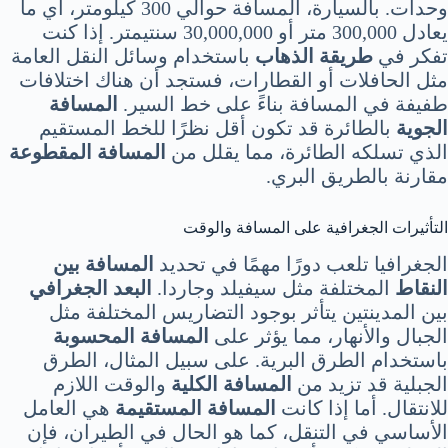
وحدات. بالسيارة، المسافة حوالي 300 كيلومتر، أي ما
يعادل 300,000 متر أو 30,000,000 سنتيمتر. إذا كنت
تفكر في
طريقة الذهاب
باستخدام وسائل النقل العامة
مثل الحافلات أو القطارات، فستجد أن هناك اختلافات
طفيفة في المسافة بناءً على خط السير.
المسافة
الجوية
بالطائرة قد تكون أقل نظرًا للخط المستقيم
الذي تسلكه الطائرة، مما يقلل من
المسافة المقطوعة
مقارنة بالطريق البري.
التأثيرات الجغرافية على المسافة والوقت
الجغرافيا تلعب دورًا مهمًا في تحديد
المسافة بين
النقاط
المختلفة مثل سيفيلد وجاردا.
البعد الجغرافي
بين المدينتين يتأثر بوجود التضاريس المختلفة مثل
الجبال والأنهار، مما يؤثر على
المسافة المحسوبة
باستخدام الطرق البرية. على سبيل المثال، الطرق
الجبلية قد تزيد من
المسافة الكلية
والوقت اللازم
للانتقال. أما إذا كانت
المسافة المستقيمة
هي العامل
الأساسي في التنقل، كما هو الحال في الطيران، فإن