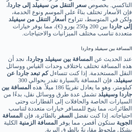
التاكسي. بخصوص
سعر التنقل من سيفيلد إلى جاردا
،
فإن الأسعار تختلف بناءً على الموسم ونوع الخدمة،
ولكن في المتوسط، تتراوح
أسعار التنقل من سيفيلد
إلى جاردا
بين 200 و250 يورو (€)، مما يوفر خيارات
متعددة تناسب مختلف الميزانيات والاحتياجات.
المسافة بين سيفيلد وجاردا
عند الحديث عن
المسافة بين سيفيلد وجاردا
، نجد أن
هذه المسافة تختلف باختلاف وحدات القياس ووسائل
النقل المستخدمة. إذا كنت تتساءل
كم تبعد جاردا عن
سيفيلد
، فإن المسافة بالسيارة تقدر بحوالي 300
كيلومتر، وهو ما يعادل تقريبًا 186 ميلاً. هذه
المسافة بين
جاردا وسيفيلد
تشمل عدة طرق ووسائل نقل، بدءًا من
السيارات الخاصة والحافلات إلى القطارات وحتى
الطائرات، مما يتيح للمسافر خيارات متعددة لتناسب
احتياجاته. إذا كنت تفضل
السفر
بالطائرة، فإن
المسافة
الجوية
ستكون أقصر، مما يوفر
المسافة الزمنية
الكلية
بشكل ملحوظ مقارنةً بالطرق البرية.