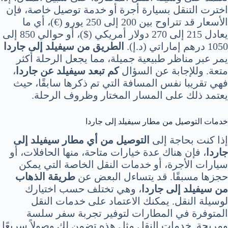
اخترت التنقل بسيارة أجرة أو خدمة توصيل خاصة، فإن
الأسعار قد تتراوح بين 200 إلى 250 يورو (€)، أي ما
يعادل 215 إلى 270 دولار أمريكي ($)، أو حوالي 850 إلى
1050 درهم إماراتي (د.إ).
الطريق من سيفيلد إلى جاردا
يمر عبر مناظر طبيعية جميلة، مما يجعل الرحلة أكثر
متعة. وللإجابة عن السؤال
كم تبعد سيفيلد عن جاردا
،
فهي تقريبا نفس المسافة التي تم ذكرها سابقًا، حيث
يعتمد ذلك على المسار المختار وظروف الرحلة.
خدمات التوصيل من مطار سيفيلد إلى جاردا
إذا كنت بحاجة إلى
التوصيل من أي مطار سيفيلد إلى
جاردا
، فإن هناك عدة خيارات متاحة، منها الحافلات، أو
سيارات الأجرة، أو خدمات النقل الخاصة التي يمكن
حجزها مسبقًا. قد يتساءل البعض عن
طريقة الذهاب
من سيفيلد إلى جاردا
، وهي تختلف حسب اختيارك
لوسيلة النقل. يمكنك الاعتماد على خدمات النقل
المتوفرة في المطارات لتوفير تجربة سفر سلسة
ومريحة. خدمات النقل مثل هذه تضمن لك وصولاً سريعًا