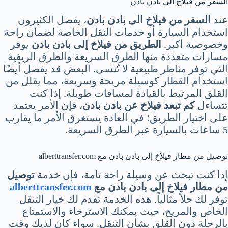
السفر من فيلاخ الى بادن بادن
عند
السفر من فيلاخ الى بادن بادن
، يفضل الكثيرون
استخدام السيارة أو خدمات النقل الخاصة لضمان راحة
وخصوصية أكبر.
الطريق من فيلاخ إلى بادن بادن
يوفر
مسارات متعددة منها الطرق السريعة والطرق الريفية
التي توفر مناظر طبيعية لا تُنسى. البعض قد يفضل أيضًا
استخدام القطار كوسيلة مريحة وسريعة، مما يقلل من
القلق المرتبط بالقيادة لمسافات طويلة. إذا كنت
تتساءل
كم تبعد فيلاخ عن بادن بادن
، فإن الأمر يعتمد
على اختيار الطريق؛ في العادة يستغرق الأمر ما يقارب
5 ساعات بالسيارة عبر الطرق السريعة.
توصيل من مطار فيلاخ إلى بادن بادن مع alberttransfer.com
إذا كنت تبحث عن وسيلة راحة تامة، فإن خدمة
توصيل
من مطار فيلاخ إلى بادن بادن مع
alberttransfer.com
توفر لك حلاً مثالياً. هذه الخدمة تقدم لك خيار التنقل
الخاص والمريح، حيث يمكنك الاسترخاء والاستمتاع
بالرحلة دون القلق بشأن التنقل. سواء كان لديك وقت