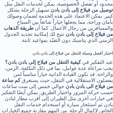
محدود أو تفضل الخصوصية، يمكن لخدمات النقل مثل
توصيل من فيلاخ إلى بادن بادن
تسهيل الرحلة بشكل
كبير. يمكن الاعتماد على هذه الخدمة لضمان وصولك
بأمان وراحة، مما يجعلها خياراً شائعاً بين السياح
والمسافرين من رجال الأعمال. كما أن
طريقة الذهاب
من فيلاخ إلى بادن بادن
تتيح لك إمكانية تحديد الجدول
الزمني الذي يناسبك دون التقيّد بمواعيد ثابتة.
اختيار أفضل وسيلة للتنقل من فيلاخ إلى بادن بادن
عند التفكير في
كيفية التنقل من فيلاخ إلى بادن بادن؟
يجب مراعاة عدة عوامل، بما في ذلك التكلفة، الزمن،
والراحة. قد تكون القيادة الذاتية خياراً مناسباً لمن
يفضلون الاستقلالية في التنقل، حيث يستغرق
كم ساعة
من فيلاخ الى بادن بادن
حوالي خمس إلى ست ساعات
حسب حركة المرور واختيار الطريق. يمكن أيضًا التفكير
في خيارات أخرى مثل الطيران إلى أقرب مطار لبادن
بادن ثم استئجار سيارة أو استخدام خدمات النقل
الخاص لإكمال الرحلة. من المهم مقارنة جميع الخيارات