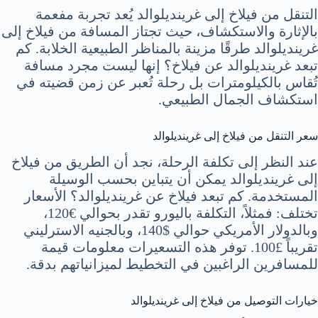
التنقل من فيلاخ إلى غرينديلوالد يُعد تجربة مفعمة
بالإثارة والاستكشاف، حيث تجتاز المسافة من فيلاخ إلى
غرينديلوالد طرقًا مزينة بالمناظر الطبيعية الخلابة. كم
تبعد غرينديلوالد عن فيلاخ؟ إنها ليست مجرد مسافة
تُقاس بالكيلومترات بل رحلة تُعبر عن زمن قضيته في
استكشاف الجمال الطبيعي.
سعر التنقل من فيلاخ إلى غرينديلوالد
عند النظر إلى تكلفة الرحلة، نجد أن الطريق من فيلاخ
إلى غرينديلوالد يمكن أن يتباين بحسب الوسيلة
المستخدمة. كم تبعد فيلاخ عن غرينديلوالد؟ الأسعار
تختلف: فمثلاً، التكلفة باليورو تقدر بحوالي €120،
وبالدولار الأمريكي حوالي $140، وبالجنيه الاسترليني
تقريباً £100. توفر هذه التسعيرات معلومات قيمة
للمسافرين الراغبين في التخطيط لميزانياتهم بدقة.
خيارات التوصيل من فيلاخ إلى غرينديلوالد