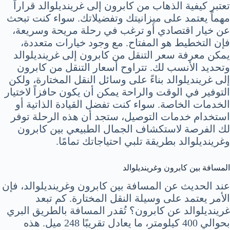
تعتبر كيفية الذهاب من كابرون إلى غرينديلوالد قراراً
مهماً يعتمد على ميزانيتك وتفضيلاتك. سواء كنت تبحث
عن خيار اقتصادي أو ترغب في رحلة مريحة وسريعة،
فإن التخطيط هو المفتاح. مع وجود خيارات متعددة،
يمكن معرفة سعر التنقل من كابرون إلى غرينديلوالد
وتحديد الأنسب لك. تتراوح أسعار التنقل من كابرون
إلى غرينديلوالد بناءً على وسائل النقل المختارة، ولكن
التوفير في الوقت والراحة يمكن أن يكون حافزاً لاختيار
الخدمات الخاصة. سواء كنت تفضل القيادة الذاتية أو
استخدام خدمات التوصيل، ستجد أن هذه الرحلة توفر
لك الفرصة لاستكشاف الجمال الطبيعي بين كابرون
وغرينديلوالد بطريقة تلبي احتياجاتك تمامًا.
المسافة بين كابرون وغرينديلوالد
عند الحديث عن المسافة بين كابرون وغرينديلوالد، فإن
الأمر يعتمد على وسيلة النقل المختارة. كم تبعد
غرينديلوالد عن كابرون؟ تُقدر المسافة بالطريق البري
بحوالي 400 كيلومتر، ما يعادل تقريبًا 248 ميل. هذه