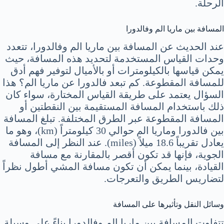
الرحلة.
المسافة بين ماريا الم وفالدورا
عند الحديث عن المسافة بين ماريا الم وفالدورا، تتعدد
وحدات القياس المستخدمة لتحديد هذه المسافة، حيث
يمكن قياسها بالكيلومترات أو بالأميال لتوفير فهم أدق
للمسافة المقطوعة. كم تبعد فالدورا عن ماريا الم؟ هذا
السؤال يعتمد على طريقة القياس المختارة، سواء كان
ذلك باستخدام المسافة المستقيمة بين النقطتين أو
المسافة المقطوعة عبر الطرق المختلفة. تبلغ المسافة
بين فالدورا وماريا الم حوالي 30 كيلومتراً (km)، وهو ما
يعادل تقريباً 18.6 ميلاً (miles). عند النظر إلى المسافة
الجوية، فإنها قد تكون أقصر بالمقارنة مع مسافة
القيادة، بينما يمكن أن تكون مسافة المشي أطول نظراً
لتضاريس الطريق والتعرجات.
وسائل النقل وتأثيرها على المسافة
تتفاوت المسافة بين ماريا الم وفالدورا بناءً على وسيلة