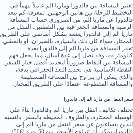
تعتبر المسافة بين فالدورا وماريا الم عاملاً مهماً في
التخطيط للرحلة بين هاتين الوجهتين. لمعرفة كم تبعد
فالدورا عن ماريا الم، من الضروري حساب المسافة
الزمنية والمسافة الجغرافية بين النقطتين. التنقل من
ماريا الم إلى فالدورا يعتمد بشكل أساسي على الطريق
المختار، سواء كان ذلك بالسيارة، بالطيران، أو بالمشي.
تقدر المسافة من ماريا الم إلى فالدورا بعدة
كيلومترات، وقد تصل إلى عدة أميال، مما يجعل فهم
المسافة بين النقاط ضرورياً لتحديد أفضل خيار للسفر.
النقطة الأساسية هي تحديد البعد الجغرافي بدقة،
والذي يمكن أن يتراوح بين المسافة المستقيمة
والمسافة المقطوعة اعتمادًا على الطريق المختار.
سعر التنقل من ماريا الم إلى فالدورا
تختلف تكاليف النقل بين ماريا الم وفالدورا بناءً على
الوسيلة المختارة، والظروف المحيطة بالسفر. بالنسبة
للذين يتساءلون عن سعر التنقل من ماريا الم إلى
فالدورا، يمكن أن تتراوح الأسعار بين 50 يورو (€50)