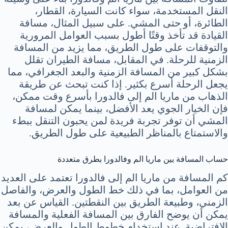
النقل المستخدمة، سواء كانت السيارة، القطار،
الطائرة، أو حتى المشي. على سبيل المثال، مسافة
القيادة قد تأخذ وقتًا أطول بسبب العوامل المرورية
والتوقفات على طول الطريق، مما يزيد من المسافة
الزمنية للرحلة. في المقابل، مسافة الطيران تقلل
بشكل كبير من المسافة الزمنية والبعد الجغرافي، مما
يجعل الرحلة أسرع بكثير. إذا كنت تبحث عن طريقة
الذهاب من ماريا الم إلى فالدورا بأسرع وقت ممكن،
فإن الخيار الجوي يعد الأفضل، بينما يمكن لمسافة
المشي أن توفر تجربة فريدة لمن يحبون التنقل ببطء
والاستمتاع بالمناظر الطبيعية على طول الطريق.
حساب المسافة بين ماريا الم وفالدورا بطرق متعددة
كم المسافة من ماريا الم إلى فالدورا تعتمد على العديد
من العوامل، بما في ذلك خط الطول والعرض، والفاصل
الزمني، وطبيعة الطريق بين النقطتين. القياس عن بعد
يمكن أن يوضح الفارق بين المسافة الفعلية والمسافة
الافتراضية. عند استخدام خطوط الطول والعرض، يمكن