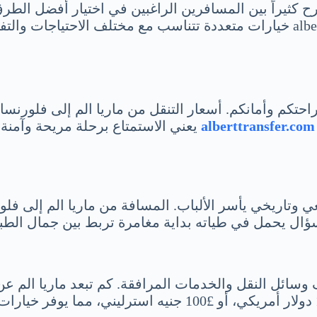
طرح كثيراً بين المسافرين الراغبين في اختيار أفضل الط
كبير على وسيلة النقل التي تختارها. يوفر alberttransfer.com خيارات متعددة تت
 راحتكم وأمانكم. أسعار التنقل من ماريا الم إلى فلورن
alberttransfer.com
يعني الاستمتاع برحلة مريحة وآمن
تاريخي يأسر الألباب. المسافة من ماريا الم إلى فلورنس
 سؤال يحمل في طياته بداية مغامرة تربط بين جمال الطبي
ف وسائل النقل والخدمات المرافقة. كم تبعد ماريا الم 