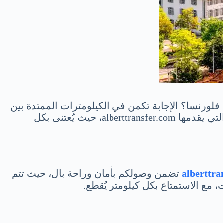
 فلورنسا؟ الإجابة تكمن في الكيلومترات الممتدة بين
النقطتين، مُعدة لتقديم رحلة سلسة ومريحة. يُمكنكم الاستمتاع بكل لحظة في هذه الرحلة مع الخدمات المميزة التي يقدمها alberttransfer.com، حيث يُعتنى بكل
alberttra
تضمن وصولكم بأمان وراحة بال، حيث تتم
، مع الاستمتاع بكل كيلومتر يُقطع.