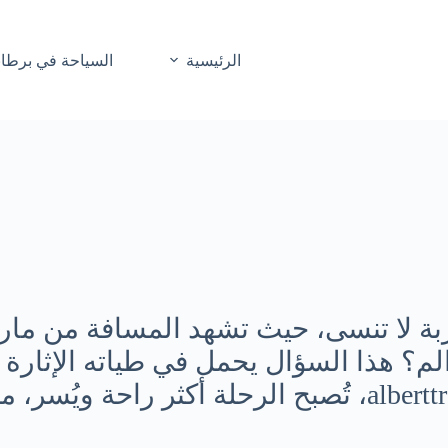
الرئيسية
السياحة في برطاني
ة لا تنسى، حيث تشهد المسافة من ماريا ال
الم؟ هذا السؤال يحمل في طياته الإثارة 
والذكريات التي ستصنعها. مع alberttransfer.com، تُصبح ا