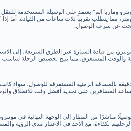
ترو وماريا الم” يعتمد على الوسيلة المستخدمة للتنقل و
ة من ماريا الم إلى مونترو” تقدر بحوالي 300 كيلومتر، مما يتطلب تقريباً ثلاث س
مونترو، من قيادة السيارة عبر الطرق السريعة، إلى الاس
ة والوقت المستغرق، مما يتيح تخصيص الرحلة لتناسب جم
يقة بالمسافة الزمنية المستغرقة للوصول، سواء كانت الر
ة تساعد المسافرين على تحديد أفضل وقت للانطلاق والو
لًا مباشرًا من المطار إلى الوجهة النهائية في مونترو،
حلتهم بكفاءة، مع الأخذ في الاعتبار مدى الرؤية والم