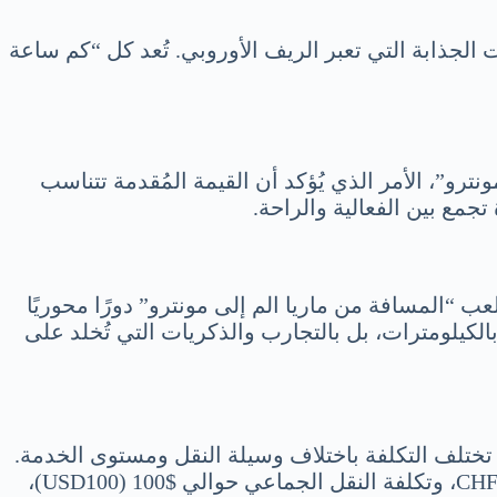
 الجذابة التي تعبر الريف الأوروبي. تُعد كل “كم ساعة
ترو”، الأمر الذي يُؤكد أن القيمة المُقدمة تتناسب
 تجمع بين الفعالية والراحة.
عب “المسافة من ماريا الم إلى مونترو” دورًا محوريًا
كيلومترات، بل بالتجارب والذكريات التي تُخلد على
. تختلف التكلفة باختلاف وسيلة النقل ومستوى الخدمة.
على سبيل المثال، تبلغ تكلفة الرحلة بالسيارة 150€ (€150)، بينما تصل تكلفة الخدمة الخاصة إلى 250 CHF (CHF250)، وتكلفة النقل الجماعي حوالي $100 (USD100)،