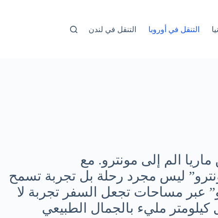
ا
التنقل في أوروبا
التنقل في لندن
ماريا الم إلى مونترو. مع
 مونترو” ليس مجرد رحلة بل تجربة تسمح
رو” عبر مساحات تجعل السفر تجربة لا
 كيلومتر مليء بالجمال الطبيعي