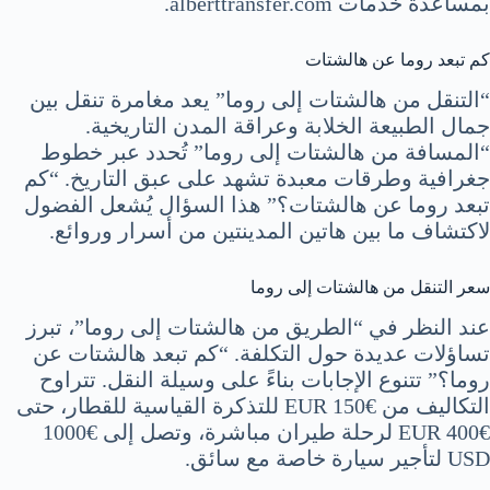
بمساعدة خدمات alberttransfer.com.
كم تبعد روما عن هالشتات
“التنقل من هالشتات إلى روما” يعد مغامرة تنقل بين
جمال الطبيعة الخلابة وعراقة المدن التاريخية.
“المسافة من هالشتات إلى روما” تُحدد عبر خطوط
جغرافية وطرقات معبدة تشهد على عبق التاريخ. “كم
تبعد روما عن هالشتات؟” هذا السؤال يُشعل الفضول
لاكتشاف ما بين هاتين المدينتين من أسرار وروائع.
سعر التنقل من هالشتات إلى روما
عند النظر في “الطريق من هالشتات إلى روما”، تبرز
تساؤلات عديدة حول التكلفة. “كم تبعد هالشتات عن
روما؟” تتنوع الإجابات بناءً على وسيلة النقل. تتراوح
التكاليف من €150 EUR للتذكرة القياسية للقطار، حتى
€400 EUR لرحلة طيران مباشرة، وتصل إلى €1000
USD لتأجير سيارة خاصة مع سائق.