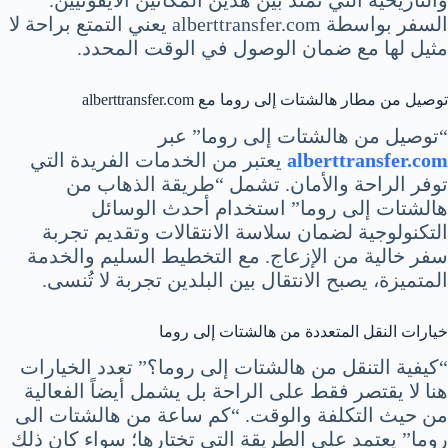
السفر بواسطة alberttransfer.com يعني التمتع براحة لا
مثيل لها مع ضمان الوصول في الوقت المحدد.
توصيل من مطار هالشتات إلى روما مع alberttransfer.com
“توصيل من هالشتات إلى روما” عبر
alberttransfer.com
يعتبر من الخدمات الفريدة التي
توفر الراحة والأمان. تشمل “طريقة الذهاب من
هالشتات إلى روما” استخدام أحدث الوسائل
التكنولوجية لضمان سلاسة الانتقالات وتقديم تجربة
سفر خالية من الإزعاج. مع التخطيط السليم والخدمة
المتميزة، يصبح الانتقال بين البلدين تجربة لا تُنسى.
خيارات النقل المتعددة من هالشتات إلى روما
“كيفية التنقل من هالشتات إلى روما؟” تعدد الخيارات
هنا لا يقتصر فقط على الراحة بل يشمل أيضاً الفعالية
من حيث التكلفة والوقت. “كم ساعة من هالشتات الى
روما” يعتمد على الطريقة التي تختارها؛ سواء كان ذلك