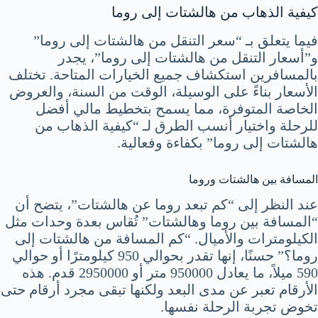
كيفية الذهاب من هالشتات إلى روما
فيما يتعلق بـ “سعر التنقل من هالشتات إلى روما”
و”أسعار التنقل من هالشتات إلى روما”، يجدر
بالمسافرين استكشاف جميع الخيارات المتاحة. تختلف
الأسعار بناءً على الوسيلة، الوقت من السنة، والعروض
الخاصة المتوفرة، مما يسمح بتخطيط مالي أفضل
للرحلة واختيار أنسب الطرق لـ “كيفية الذهاب من
هالشتات إلى روما” بكفاءة وفعالية.
المسافة بين هالشتات وروما
عند النظر إلى “كم تبعد روما عن هالشتات”، يتضح أن
“المسافة بين روما وهالشتات” تُقاس بعدة وحدات مثل
الكيلومترات والأميال. “كم المسافة من هالشتات إلى
روما؟” حسنًا، إنها تقدر بحوالي 950 كيلومترًا أو حوالي
590 ميلاً، ما يعادل 950000 متر أو 2950000 قدم. هذه
الأرقام تعبر عن مدى البعد ولكنها تبقى مجرد أرقام حتى
تخوض تجربة الرحلة نفسها.