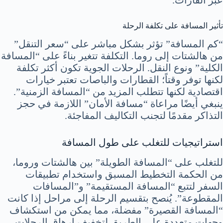
تأثير المسافة على تكلفة الرحلة
“كم المسافة” تؤثر بشكل مباشر على “سعر التنقل”
من هالشتات إلى روما. التكلفة تتغير بناءً على “المسافة
الكلية” ونوع النقل. الرحلات الجوية تكون أكثر تكلفة
لكنها توفر وقتاً؛ القطارات والباصات تعتبر خيارات
اقتصادية لكنها تتطلب المزيد من “المسافة الزمنية”.
ينبغي أيضًا مراعاة “مسافة الأمان” اللازمة في حجز
التذاكر مقدمًا لتجنب التكاليف المفاجئة.
استراتيجيات للتغلب على طول المسافة
للتغلب على “المسافة الطويلة” بين هالشتات وروما،
من الحكمة التخطيط المسبق واستخدام تطبيقات
السفر لتتبع “المسافة المستقيمة” و”المسافات
المقطوعة”. يُنصح بتقسيم الرحلة إلى مراحل إذا كانت
“المسافة القصيرة” مفضلة، مما يمكن من استكشاف
وجهات متعددة على الطريق لتخفيف إرهاق الرحلات