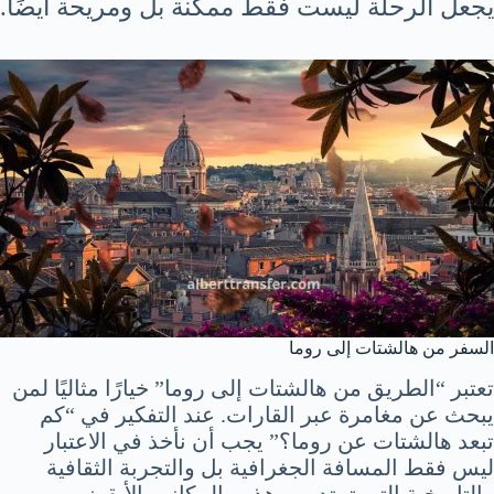
يجعل الرحلة ليست فقط ممكنة بل ومريحة أيضًا.
السفر من هالشتات إلى روما
تعتبر “الطريق من هالشتات إلى روما” خيارًا مثاليًا لمن
يبحث عن مغامرة عبر القارات. عند التفكير في “كم
تبعد هالشتات عن روما؟” يجب أن نأخذ في الاعتبار
ليس فقط المسافة الجغرافية بل والتجربة الثقافية
والتاريخية التي تمتد بين هذين المكانين الأيقونيين.