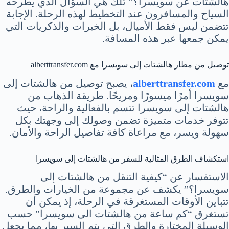
هالشتات عن سويسرا؟” تلك هي السؤال الذي يطرحه
السياح والمسافرون عند التخطيط لهذه الرحلة. الإجابة
تتضمن ليس فقط الأميال، بل الخبرات والذكريات التي
يمكن جمعها عبر هذه المسافة.
توصيل من مطار هالشتات إلى سويسرا مع alberttransfer.com
مع
alberttransfer.com
، يصبح توصيل من هالشتات إلى
سويسرا أمرًا ميسورًا ومريحًا. طريقة الذهاب من
هالشتات إلى سويسرا تتسم بالفعالية والراحة، حيث
تتوفر خدمات متميزة تضمن وصولك إلى وجهتك بكل
سهولة ويسر، مع مراعاة كافة تفاصيل الراحة والأمان.
استكشاف الطرق المثالية للسفر من هالشتات إلى سويسرا
الاستفسار عن “كيفية التنقل من هالشتات إلى
سويسرا؟” يكشف عن مجموعة من الخيارات والطرق.
تتباين الأوقات المستغرقة في الرحلة، إذ يمكن أن
تستغرق “كم ساعة من هالشتات الى سويسرا” حسب
الوسيلة المختارة والطرق التي يتم السير بها، مما يجعل