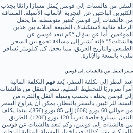
التنقل من هالشتات إلى فوسن يُمثل مسارًا رائعًا يجذب
الكثيرين الباحثين عن التجربة الألمانية الأصيلة. المسافة
من هالشتات إلى فوسن تُعتبر متوسطة، ما يجعل
الرحلة مثالية لاستكشاف الطبيعة الخلابة بين هذين
الموقعين. أما عن سؤال “كم تبعد فوسن عن
هالشتات؟” فإنه يُشير إلى مسافة تجمع بين السحر
الطبيعي والتاريخ العريق، مما يجعل كل كيلومتر يُسافر
مليء بالمتعة والإثارة.
سعر التنقل من هالشتات إلى فوسن
عند النظر إلى تكلفة السفر، يُعد فهم التكلفة المالية
أمراً ضروريًا للتخطيط السليم. سعر التنقل من هالشتات
إلى فوسن يختلف بحسب وسيلة النقل والفترة من
السنة. للراغبين بالسفر بالقطار، يمكن أن يتراوح السعر
من حوالي 60 يورو (€60) إلى 85 يورو (€85)، بينما يكلف
التنقل بسيارة خاصة تقريباً 120 يورو (€120). الطريق
من هالشتات إلى فوسن، وكم تبعد هالشتات عن فوسن
بالمركبة، تؤثر كذلك في اختيار الوسيلة المثالية للرحلة.