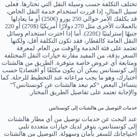
تختلف التكلفة حسب وسيلة النقل التي تختارها. فعلى
سبيل المثال، إذا قررت استخدام خدمة النقل الخاص،
قد يكلفك الأمر حوالي 250 يورو (€250) أو ما يعادلها
بالعملات الأخرى مثل 270 دولارًا أمريكيًا ($270) أو 220
جنيهًا إسترلينيًا (£220). أما إذا اخترت استخدام وسائل
النقل العامة كالقطار، فقد تكون التكلفة أقل، ولكنها
تعتمد على فئة الخدمة والوقت من العام. لمعرفة
السعر بدقة، من المفيد مقارنة خيارات النقل المختلفة
ومتابعة أي عروض خاصة متوفرة. الطريق من هالشتات
إلى كونستانس يمكن أن يكون مكلفًا أو اقتصاديًا حسب
اختيارك، وهو ما يجب مراعاته عند التخطيط للرحلة. كما
يتساءل البعض “كم تبعد هالشتات عن كونستانس؟”
والإجابة تعتمد على تفاصيل الطريق المختار.
خدمات التوصيل من هالشتات إلى كونستانس
عند البحث عن خدمات توصيل من أي مطار هالشتات
إلى كونستانس، يتوفر لديك خيارات متعددة تلبي
احتياجاتك للسفر بأمان وسهولة. التوصيل من هالشتات