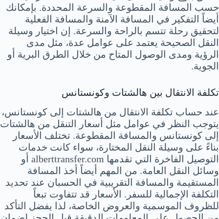
حسب المسافة المقطوعة والسرعة المحددة. بإمكانك
أيضاً التفكير في المسافة الآمنة والمسافة الفعلية
لتحقيق رحلة تتسم بالراحة والسرعة. إن اختيار وسيلة
النقل الصحيحة يعتمد على عوامل عدة، مثل مدى
الرؤية ومدى الوصول المتاح من خلال الطرق البرية أو
الجوية.
تكلفة الانتقال بين هالشتات وكونستانس
عند حساب تكلفة الانتقال من هالشتات إلى كونستانس،
يتوجب النظر في عوامل مثل أسعار التنقل من هالشتات
إلى كونستانس والمسافة المقطوعة. تختلف الأسعار
بناءً على وسيلة النقل المختارة، سواء كانت خدمات
التوصيل الفاخرة التي تقدمها alberttransfer.com أو
وسائل النقل العامة. من المهم أيضاً أخذ المسافة
المستقيمة والمسافة التقريبية في الحسبان عند تحديد
التكلفة الإجمالية للسفر. الأسعار قد تتفاوت تبعاً
للظروف الموسمية والعروض الخاصة، لذا يفضل التأكد
من الحصول على المعلومات الدقيقة قبل الحجز لضمان