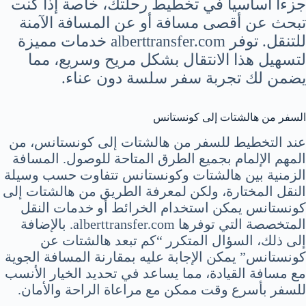
جزءاً أساسياً في تخطيط رحلتك، خاصة إذا كنت
تبحث عن أقصى مسافة أو عن المسافة الآمنة
للتنقل. توفر alberttransfer.com خدمات مميزة
لتسهيل هذا الانتقال بشكل مريح وسريع، مما
يضمن لك تجربة سفر سلسة دون عناء.
السفر من هالشتات إلى كونستانس
عند التخطيط للسفر من هالشتات إلى كونستانس، من
المهم الإلمام بجميع الطرق المتاحة للوصول. المسافة
الزمنية بين هالشتات وكونستانس تتفاوت حسب وسيلة
النقل المختارة، ولكن لمعرفة الطريق من هالشتات إلى
كونستانس يمكن استخدام الخرائط أو خدمات النقل
المتخصصة التي توفرها alberttransfer.com. بالإضافة
إلى ذلك، السؤال المتكرر “كم تبعد هالشتات عن
كونستانس” يمكن الإجابة عليه بمقارنة المسافة الجوية
مع مسافة القيادة، مما يساعد في تحديد الخيار الأنسب
للسفر بأسرع وقت ممكن مع مراعاة الراحة والأمان.