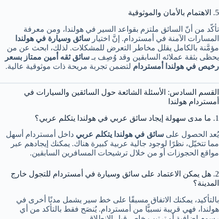
5. الاهتمام بالأمان والموثوقية
تأكّد من أنّ السائق ملتزم بقواعد السير في هولندا، ومن معرفة
المسارات الآمنة في أمستردام. إنَّ اختيار
سائق وسيارة في هولندا
مؤمَّنة بالكامل يقلل مخاطر التعرض للمشكلات. لذلك، ابحث عن من
يحظى بثقة عملائه السابقين وقد وُصِف بـ
سائق ثقه أمين ممتاز بسعر
رخيص في هولندا أمستردام
لتضمن تجربة مريحة ذات موثوقية عالية.
القسم السادس: الأسئلة الشائعة حول السائقين والسيارات في
أمستردام هولندا
1. ما مدى سهولة إيجاد سائق عربي في هولندا يتكلم عربي؟
يُعد الحصول على
سائق في هولندا يتكلم عربي
داخل أمستردام أسهل
مما تتخيّل، نظرًا لوجود جالية عربية كبيرة هناك. يمكنك إيجادهم عبر
مواقع الحجوزات أو من خلال ترشيحات المسافرين السابقين.
2. هل يمكن الاعتماد على سائق وسيارة في أمستردام للتجول خارج
المدينة؟
بالتأكيد، يمكنك الاتفاق مسبقًا على خط سير يشمل مدنًا أخرى في
هولندا، فهي قريبة نسبيًّا من أمستردام. يُنصَح فقط بالتأكد من أي
رسوم إضافية أو ترتيب خاص قبل الانطلاق.