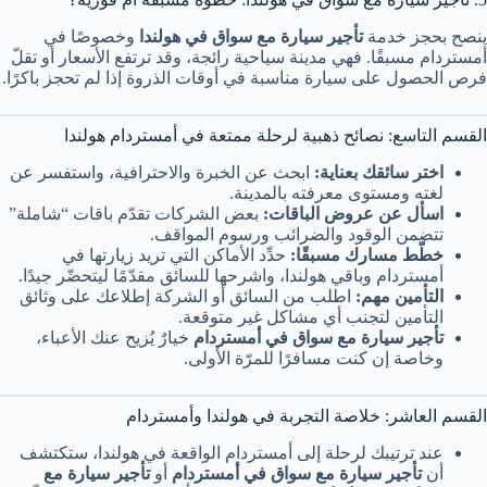
ينصح بحجز خدمة
تأجير سيارة مع سواق في هولندا
وخصوصًا في
أمستردام مسبقًا. فهي مدينة سياحية رائجة، وقد ترتفع الأسعار أو تقلّ
فرص الحصول على سيارة مناسبة في أوقات الذروة إذا لم تحجز باكرًا.
القسم التاسع: نصائح ذهبية لرحلة ممتعة في أمستردام هولندا
اختر سائقك بعناية:
ابحث عن الخبرة والاحترافية، واستفسر عن
لغته ومستوى معرفته بالمدينة.
اسأل عن عروض الباقات:
بعض الشركات تقدّم باقات “شاملة”
تتضمن الوقود والضرائب ورسوم المواقف.
خطّط مسارك مسبقًا:
حدِّد الأماكن التي تريد زيارتها في
أمستردام وباقي هولندا، واشرحها للسائق مقدّمًا ليتحضّر جيدًا.
التأمين مهم:
اطلب من السائق أو الشركة إطلاعك على وثائق
التأمين لتجنب أي مشاكل غير متوقعة.
تأجير سيارة مع سواق في أمستردام
خيارٌ يُزيح عنك الأعباء،
وخاصة إن كنت مسافرًا للمرّة الأولى.
القسم العاشر: خلاصة التجربة في هولندا وأمستردام
عند ترتيبك لرحلة إلى أمستردام الواقعة في هولندا، ستكتشف
أن
تأجير سيارة مع سواق في أمستردام
أو
تأجير سيارة مع