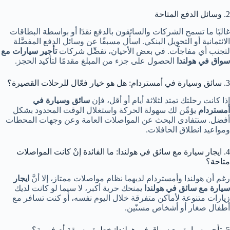
2. وسائل الدفع المتاحة
غالبًا ما تسمح الشركات والسائقون بالدفع نقدًا أو بواسطة البطاقات
الائتمانية أو التحويل البنكي. اسأل مسبقًا عن وسائل الدفع المفضَّلة
لتجنب أي مفاجآت. في بعض الأحيان، تفضِّل شركات
تأجير سيارات مع
سواق في هولندا
الحصول على جزء من المبلغ مقدمًا لتأكيد الحجز.
3. سائق وسيارة في أمستردام: هل هو خيار فعّال للرحلات القصيرة؟
إذا كانت رحلتك تمتد لثلاثة أيام أو أقل، فإن
سائق وسيارة في
أمستردام
يؤمِّن لك سهولة الحركة واستغلال الوقت المحدود بشكل
أفضل. ستتفادى البحث عن المواصلات العامة وعن وجهات المحطات
ومواعيد انطلاق الحافلات.
4. ايجار سيارة مع سائق في هولندا: ما الفائدة إنْ كانت المواصلات
متاحة؟
رغم أن هولندا وأمستردام لديهما نظام مواصلات ممتاز، إلا أنَّ
ايجار
سيارة مع سائق في هولندا
يمنحك حرية أكبر، لا سيما لو كانت لديك
زيارات متنوعة لأماكن متفرقة خلال اليوم نفسه، أو كنت تسافر مع
أطفال صغار أو أشخاص مسنّين.
5. تأجير سيارة مع سواق في هولندا: خطوة مسبقة أم فورية؟