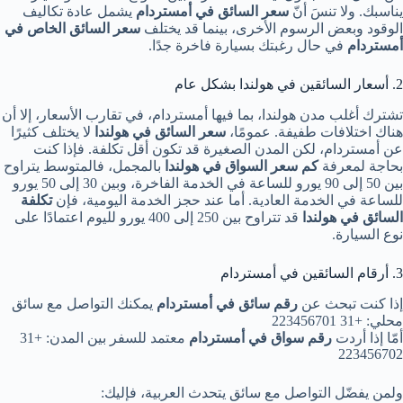
يناسبك. ولا تنسَ أنّ
سعر السائق في أمستردام
يشمل عادة تكاليف
الوقود وبعض الرسوم الأخرى، بينما قد يختلف
سعر السائق الخاص في
أمستردام
في حال رغبتك بسيارة فاخرة جدًا.
2. أسعار السائقين في هولندا بشكل عام
تشترك أغلب مدن هولندا، بما فيها أمستردام، في تقارب الأسعار، إلا أن
هناك اختلافات طفيفة. عمومًا،
سعر السائق في هولندا
لا يختلف كثيرًا
عن أمستردام، لكن المدن الصغيرة قد تكون أقل تكلفة. فإذا كنت
بحاجة لمعرفة
كم سعر السواق في هولندا
بالمجمل، فالمتوسط يتراوح
بين 50 إلى 90 يورو للساعة في الخدمة الفاخرة، وبين 30 إلى 50 يورو
للساعة في الخدمة العادية. أما عند حجز الخدمة اليومية، فإن
تكلفة
السائق في هولندا
قد تتراوح بين 250 إلى 400 يورو لليوم اعتمادًا على
نوع السيارة.
3. أرقام السائقين في أمستردام
إذا كنت تبحث عن
رقم سائق في أمستردام
يمكنك التواصل مع سائق
محلي: +31 223456701
أمّا إذا أردت
رقم سواق في أمستردام
معتمد للسفر بين المدن: +31
223456702
ولمن يفضّل التواصل مع سائق يتحدث العربية، فإليك: