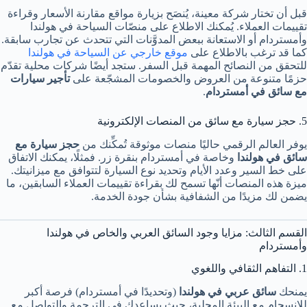
قبل أن تختار شركة معينة، يُنصَح بزيارة مواقع مقارنة الأسعار وقراءة
تقييمات العملاء. يُمكنك الاطلاع على منصّات السياحة في هولندا
وأمستردام أو الاستعانة ببعض المدوَّنات التي تتحدث عن تجارب سابقة.
كما قد ترغب بالاطلاع على
موقع خارجي عن السياحة في هولندا
للتحقق من النصائح المهمة قبل السفر. ستجد أيضًا شركات محلية تقدّم
حزمًا متنوعة من العروض والخصومات المشجّعة على
تأجير سيارات
مع سائق في أمستردام
.
5. حجز سيارة مع سائق من المنصات الإلكترونية
يوفر العالم الرقمي حاليًا منصات موثوقة تُمكِّنك من
حجز سيارة مع
سائق في هولندا
وخاصة في أمستردام بنقرة زر. فمثلًا، يمكنك الاتفاق
على خط السير وعدد الأيام وتحديد نوع السيارة لتتوافق مع ميزانيتك.
ميزة هذه المنصات أنّها تسمح لك بقراءة تقييمات العملاء السابقين، ما
يضمن لك مزيدًا من الشفافية بشأن جودة الخدمة.
القسم الثالث: مزايا وجود السائق العربي والخاص في هولندا
وأمستردام
1. التفاهم الثقافي واللغوي
يمنحك
سائق عربي في هولندا
(وتحديدًا في أمستردام) فرصة أكبر
للانسجام مع البيئة المحلية، حيث يساعدك في الترجمة والتواصل مع