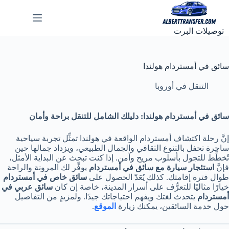
لتجاوز
لى
لمحتوى
توصيلات البرت
سائق في أمستردام هولندا
التنقل في أوروبا
سائق في أمستردام هولندا: دليلك الشامل للتنقل براحة وأمان
إنَّ رحلة اكتشاف أمستردام الواقعة في هولندا تمثِّل تجربة سياحية
ساحرة تحفل بالتنوع الثقافي والجمال الطبيعي، ويزداد جمالها حين
تُخطِّط للتجول بأسلوب مريح وآمن. إذا كنت تبحث عن البداية الأمثل،
فإنَّ
استئجار سيارة مع سائق في أمستردام
يوفِّر لك المرونة والراحة
طوال فترة إقامتك. كذلك يُعَدّ الحصول على
سائق خاص في أمستردام
خيارًا مثاليًا للتعرُّف على أسرار المدينة، خاصة إن كان
سائق عربي في
أمستردام
يتحدث لغتك ويفهم احتياجاتك جيدًا. ولمزيدٍ من التفاصيل
حول خدمة السائقين، يمكنك زيارة
الموقع
.