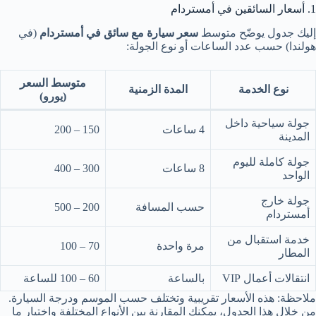
1. أسعار السائقين في أمستردام
إليك جدول يوضّح متوسط
سعر سيارة مع سائق في أمستردام
(في
هولندا) حسب عدد الساعات أو نوع الجولة:
متوسط السعر
نوع الخدمة
المدة الزمنية
(يورو)
جولة سياحية داخل
4 ساعات
150 – 200
المدينة
جولة كاملة لليوم
8 ساعات
300 – 400
الواحد
جولة خارج
حسب المسافة
200 – 500
أمستردام
خدمة استقبال من
مرة واحدة
70 – 100
المطار
انتقالات أعمال VIP
بالساعة
60 – 100 للساعة
ملاحظة: هذه الأسعار تقريبية وتختلف حسب الموسم ودرجة السيارة.
من خلال هذا الجدول، يمكنك المقارنة بين الأنواع المختلفة واختيار ما