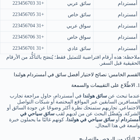
+31 223456703
أمستردام
سائق عربي
+31 223456705
أمستردام
سائق خاص
+31 223456704
أمستردام
سواق عربي
+31 223456706
أمستردام
سواق خاص
+31 223456701
أمستردام
سائق عادي
ملاحظة: هذه أرقام افتراضية للتمثيل فقط؛ يُنصَح بالتأكُّد من الأرقام
الحقيقية قبل السفر.
القسم الخامس: نصائح لاختيار أفضل سائق في أمستردام هولندا
1. الاطّلاع على التقييمات والسمعة
عندما تبحث عن
سائق هولندا
في أمستردام، حاول مراجعة تجارب
المسافرين السابقين عبر المواقع المختصة أو شبكات التواصل
الاجتماعي. تجاربهم ستمنحك نظرة أكثر وضوحًا عن جودة السائق أو
الشركة. ويُفضَّل البحث عن من لديهم لقب
سائق سياحي في
أمستردام
أو
سائق سياحي في هولندا
، كونهم غالبًا ما يحملون خبرة
واسعة في هذا المجال.
2. التأكد من الرخص والتصاريح