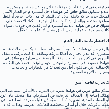
قد ترغب في تجربة فاخرة ومختلفة خلال زيارتك هولندا وأمستردام.
عندئذٍ سيكون
سائق خاص في هولندا
داخل أمستردام هو الخيار الأمثل
لمنحك حرية حركة كاملة. فلا داعي للتشارك مع ركاب آخرين أو انتظار
مواعيد محددة. وبالمثل، إذا كنت تفضِّل الهدوء، يمكنك الاعتماد على
سواق خاص في هولندا
بمدينة أمستردام لمرافقتك في جولاتك، سواء
كانت سياحية أو عملية، دون القلق بشأن الإزعاج أو التطفُّل.
4. اختصار تكاليف النقل العام
بالرغم من أن هولندا، لا سيما أمستردام، تمتلك شبكة مواصلات عامة
متطورة، قد تبدو الخيارات أحيانًا مربكة ومكلفة إذا كنت ترغب بالتنقل
السريع. في كثير من الحالات، يختار المسافرون
سيارة مع سائق في
هولندا
خصوصًا في أمستردام لتوفير الجهد والوقت، فضلاً عن التكلفة
الإجمالية التي قد تكون أقل من تعدد تذاكر القطارات والحافلات
وسيارات الأجرة القصيرة.
5. تجارب ثقافية أعمق
يتميَّز
سائق عربي في هولندا
بخبرة في التعريف بالأماكن السياحية التي
تهمُّك، إضافة إلى المعالم التاريخية في أمستردام، مثل متحف فان غوخ
أو القنوات المائية الشهيرة. كذلك، سيُسهِّل عليك معرفة المطاعم التي
تقدِّم مأكولات حلال أو أماكن مخصَّصة للعائلات العربية، وهذا ما قد لا