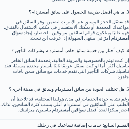
3. ما هي أفضل طريقة للحصول على سائق أمستردام؟
قد تفضّل الحجز المسبق عبر الإنترنت لتضمن توفر السائق في
مواعيدك المحددة. أو يمكنك الاستفسار في مكتب الاستقبال بالفندق،
فهم غالبًا يمتلكون قوائم لسائقين موثوقين. باختصار، إيجاد
سواق
أمستردام
أمرٌ في منتهى السهولة إذا عرفت أين تبحث.
4. كيف أختار بين خدمة سائق خاص أمستردام وشركات التأجير؟
إن كنت تهتم بالخصوصية والمرونة العالية، فخدمة السائق الخاص
تناسبك أكثر. أما لو كنت تفضّل عرضًا ثابتًا بأسعار محددة مسبقًا، فقد
تناسبك شركات التأجير التي تقدم خدمات مع سائق ضمن باقات
جاهزة.
5. هل تختلف الجودة بين سائق أمستردام وسائق في مدينة أخرى؟
رغم تشابه جودة الخدمات في مدن هولندا المختلفة، قد تلاحظ أن
الطلب على السائقين في أمستردام أعلى بسبب كثرة السائحين. لذلك،
احجز مبكرًا لتجد أفضل
سواقين أمستردام
يناسبون ميزانيتك.
القسم السابع: خدمات إضافية تساعدك في رحلتك