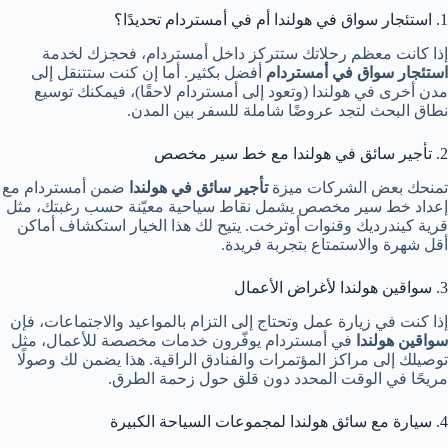
1. استئجار سواق في هولندا أم في أمستردام تحديدًا؟
إذا كانت معظم رحلاتك ستتركز داخل أمستردام، فحجزك لخدمة
استئجار سواق في أمستردام
أفضل بكثير. أما إن كنت ستتنقل إلى
مدن أخرى في هولندا (وتعود إلى أمستردام لاحقًا)، فيمكنك توسيع
نطاق البحث لتجد عروضًا شاملة للسفر بين المدن.
2. تأجير سائق في هولندا مع خط سير مخصص
تمنحك بعض الشركات ميزة
تأجير سائق في هولندا
ضمن أمستردام مع
إعداد خط سير مخصص يشمل نقاط سياحية معيّنة حسب رغبتك، مثل
قرية كيندرديك وقنوات أوترخت. يتيح لك هذا الخيار استكشاف أماكن
أقل شهرة والاستمتاع بتجربة فريدة.
3. سواقين هولندا لأغراض الأعمال
إذا كنت في زيارة عمل وتحتاج إلى التزام بالمواعيد والاجتماعات، فإن
سواقين هولندا
في أمستردام يوفّرون خدمات مخصصة للأعمال، مثل
توصيلك إلى مراكز المؤتمرات والفنادق الراقية. هذا يضمن لك وصولًا
مريحًا في الوقت المحدد دون قلق حول زحمة الطرق.
4. سيارة مع سائق هولندا لمجموعات السياحة الكبيرة