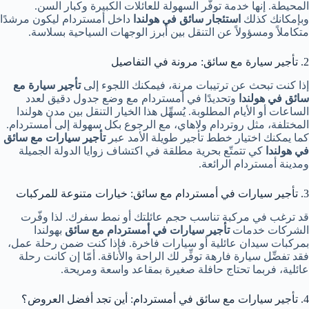
المحيطة. إنها خدمة توفّر السهولة للعائلات الكبيرة وكبار السن.
وبإمكانك كذلك
استئجار سائق في هولندا
داخل أمستردام ليكون مرشدًا
متكاملاً ومسؤولاً عن التنقل بين أبرز الوجهات السياحية بسلاسة.
2. تأجير سيارة مع سائق: مرونة في التفاصيل
إذا كنت تبحث عن ترتيبات مرنة، فيمكنك اللجوء إلى
تأجير سيارة مع
سائق في هولندا
وتحديدًا في أمستردام مع وضع جدول دقيق لعدد
الساعات أو الأيام المطلوبة. يُسهِّل هذا الخيار التنقل بين مدن هولندا
المختلفة، مثل روتردام ولاهاي، مع الرجوع بكل سهولة إلى أمستردام.
كما يمكنك اختيار خطط تأجير طويلة الأمد عبر
تأجير سيارات مع سائق
في هولندا
كي تتمتّع بحرية مطلقة في اكتشاف زوايا الدولة الجميلة
ومدينة أمستردام الرائعة.
3. تأجير سيارات في أمستردام مع سائق: خيارات متنوعة للمركبات
قد ترغب في مركبة تناسب حجم عائلتك أو نمط سفرك. لذا وفّرت
الشركات خدمات
تأجير سيارات في أمستردام مع سائق
بهولندا
بمركبات سيدان عائلية أو سيارات فاخرة. فإذا كنت ضمن رحلة عمل،
فقد تفضِّل سيارة فارهة توفِّر لك الراحة والأناقة. أمّا إن كانت رحلة
عائلية، فربما تحتاج حافلة صغيرة بمقاعد واسعة ومريحة.
4. تأجير سيارات مع سائق في أمستردام: أين تجد أفضل العروض؟