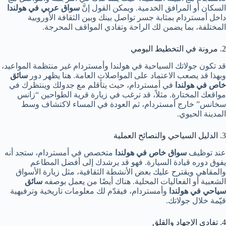
السكان أو المرافق الخدمية. ويمكن القول إنَّ
سواق عربي في هولندا
داخل أمستردام بمثابة جسر تواصل بينك وبين الثقافة الأوروبية
المختلفة، بما يضمن لك الراحة وتفادي المواقف المحرجة.
2. مرونة في التخطيط اليومي
قد تكون جولاتك السياحية في هولندا وأمستردام غير منتظمة المواعيد،
وبهذا قد يصعب الاعتماد على المواصلات العامة. هنا يظهر دور
سائق
خاص في هولندا
في أمستردام، حيث يتأقلم مع جدولك وينتظرك في
مواقعك المختارة. مثلاً، قد ترغب في زيارة قرية الطواحين “زانس
سخانس” خارج أمستردام، ثم العودة في المساء لاكتشاف وسط
المدينة الحيوي.
3. الدليل السياحي والنصائح العملية
عند توظيف
سواق خاص في هولندا
متخصص في أمستردام، ستجد أنه
يفوق دوره قيادة السيارة. فهو قد يرشدك إلى أفضل المطاعم
والمقاهي ويقترح عليك بعض الأنشطة الثقافية، مثل زيارة الأسواق
الشعبية أو الفعاليات المحلية. هناك أيضًا من يعمل بوصفه
سائق
سياحي في هولندا
وأمستردام، فيقدّم لك معلومات تاريخية وترفيهية
قيّمة خلال جولاتك.
4. تفادي الإجهاد والقلق