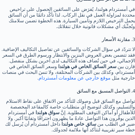
في أمستردام هولندا، يُفرَض على السائقين الحصول على تراخيص
محددة لمزاولة العمل في نقل الركاب. لذا تأكّد دائمًا من أن السائق
يحمل الترخيص اللازم وتأمين السيارة. هذه الخطوة تضمن سلامتك
وتُجنِّبك أي مشكلات قانونية خلال تنقلاتك.
3. مقارنة الأسعار
لا تتردّد في سؤال الشركات والسائقين عن تفاصيل التكاليف الإضافية.
فقد تتضمن بعض العروض البنزين والانتظار ورسوم الطرق في السعر
الإجمالي، في حين تُضاف هذه التكاليف لدى آخرين بشكل منفصل.
قارن بين
سعر السائق الخاص في هولندا
وسعر السائق الخاص في
أمستردام، وكذلك بين الشركات المختلفة، ولا تنسَ البحث في منصات
خارجية مثل
موقع خارجي عن معلومات أمستردام
.
4. التواصل المسبق مع السائق
تواصل مع السائق قبل وصولك للتأكد من الاتفاق على نقاط الاستلام
والتسليم، وكذلك لتوضيح أي متطلبات خاصة كالمقاعد المخصصة
للأطفال أو أماكن التوقف المطلوبة. إنَّ
سواق هولندا
في أمستردام
الذين يوفِّرون هذا التواصل عادةً ما يظهرون احترافًا وتفانيًا أكبر. ولا
ضير في الطلب من
سائق خاص هولندا
داخل أمستردام أن يُرسل لك
خطة سير تقريبية لتتأكد أنها ملائمة لجدولك.