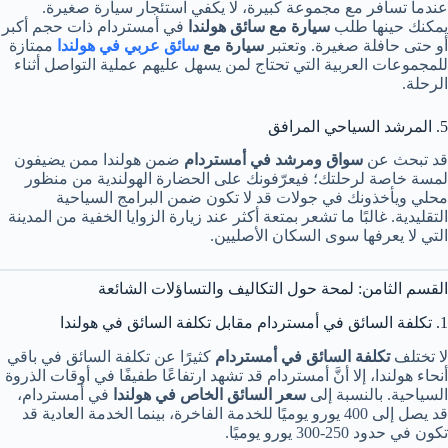
عندما تسافر مع مجموعة كبيرة، لا يكفي استئجار سيارة صغيرة.
يمكنك حينها طلب
سيارة مع سائق هولندا
في أمستردام ذات حجم أكبر
أو حتى حافلة صغيرة. وتعتبر
سيارة مع
سائق عربي في هولندا
ممتازة
للمجموعات العربية التي تحتاج لمن يسهل عليهم عملية التواصل أثناء
الرحلة.
5. المرشد السياحي المرافق
قد تبحث عن
سواق ومرشد في أمستردام
ضمن هولندا ممن يضيفون
لمسة خاصة لرحلتك؛ فيعرّفونك على الحضارة الهولندية من منظور
محلي ويأخذونك في جولات قد لا تكون ضمن البرامج السياحية
التقليدية. غالبًا ما تشعر بمتعة أكثر عند زيارة الزوايا الخفية من المدينة
التي لا يعرفها سوى السكان الأصليين.
القسم الثامن: لمحة حول التكاليف والتساؤلات الشائعة
1. تكلفة السائق في أمستردام مقابل تكلفة السائق في هولندا
لا تختلف
تكلفة السائق في أمستردام
كثيرًا عن تكلفة السائق في باقي
أنحاء هولندا، إلا أنَّ أمستردام قد تشهد ارتفاعًا طفيفًا في أوقات الذروة
السياحية. بالنسبة إلى
سعر السائق الخاص في هولندا
في أمستردام،
قد يصل إلى 400 يورو يوميًا للخدمة الفاخرة، بينما الخدمة العادية قد
تكون في حدود 250-300 يورو يوميًا.