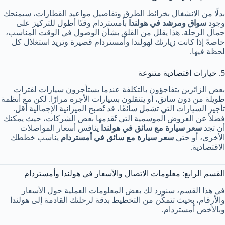
بدلًا من الانشغال بخرائط الطرق وتفاصيل مواعيد القطارات، سيمنحك
وجود
سواق ومرشد في هولندا
بأمستردام وقتًا أطول للتركيز على
جمال الرحلة. هذا يقلل من القلق بشأن الوصول في الوقت المناسب،
خاصةً إذا كانت زيارتك لهولندا وأمستردام قصيرة وتريد استغلال كل
لحظة فيها.
5. خيارات اقتصادية متنوعة
بعض الزائرين يتفاجؤون بالتكلفة عندما يستأجرون سيارات لفترات
طويلة من دون سائق، أو يتنقلون بسيارات الأجرة مرارًا. لكن مع أنظمة
تأجير السيارات التي تشمل سائقًا، قد تُصبح الميزانية الإجمالية أقل.
فضلاً عن العروض الموسمية التي تُقدمها بعض الشركات، حيث يمكنك
أن تجد
سعر سيارة مع سائق في هولندا
ينافس أسعار المواصلات
الأخرى، أو حتى
سعر سيارة مع سائق في أمستردام
يناسب خططك
الاقتصادية.
القسم الرابع: معلومات الاتصال والأسعار في هولندا وأمستردام
في هذا القسم، سنورد لك بعض المعلومات العملية حول الأسعار
والأرقام، بحيث تتمكّن من التخطيط بدقة لرحلتك القادمة إلى هولندا
وبالأخص أمستردام.