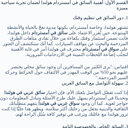
القسم الأول: أهمية السائق في أمستردام هولندا لضمان تجربة سياحية
مميزة
1. دور السائق في تنظيم وقتك
تشتهر هولندا، وخاصة أمستردام، بكونها مدينة تعجّ بالحياة والأنشطة
المتنوعة. حين تُقرر الاعتماد على
سائق في أمستردام
داخل هولندا،
فأنت تضمن استثمار وقتك بكفاءة من خلال تفادي متاهات الطرق
المزدحمة والبحث عن مواقف السيارات. كما أنك ستكتشف أن العثور
على
سواق في أمستردام
محترف في هولندا أمر في غاية الأهمية
لتجنّب إضاعة اللحظات الثمينة في الازدحامات المرورية.
اقتباس: “يرى الكثير من المسافرين أن وجود سائق محلي يختصر
عليهم نحو 50% من الوقت المهدر في الالتفاف حول الخرائط وحركة
السير المزدحمة.”
2. سهولة التواصل مع السائق العربي
إذا كنت تفضّل التواصل بلغتك الأم، فإن اختيار
سائق عربي في هولندا
وتحديدًا في أمستردام يسهل عليك طرح الأسئلة وتبادل المعلومات دون
حواجز لغوية. كما أن وجود
سواق عربي في هولندا
يتفهم متطلباتك
الثقافية والدينية يجعل من رحلتك أكثر سلاسة. ويظهر هذا جليًّا إذا كنت
تزور هولندا مع عائلتك وترغب في توفير كافة سُبُل الراحة لهم.
3. السائق الخاص والخصوصية التامة