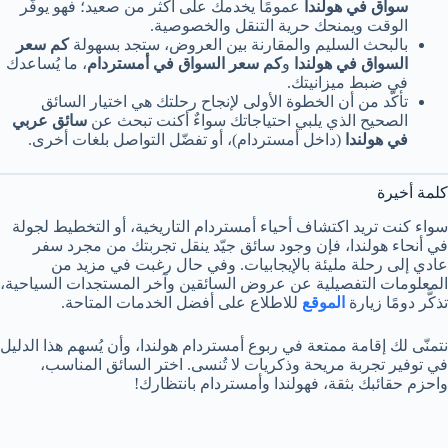
سواق في هولندا
عمومًا يخدمك على أكثر من صعيد؛ فهو يوفّر
الوقت ويمنحك حرية التنقل والخصوصية.
بالبحث السليم والمقارنة بين العروض، ستجد بسهولة
كم سعر
السواق في هولندا
و
كم سعر السواق في أمستردام
، ما يُساعدك
في ضبط ميزانيتك.
تأكّد من أن الخطوة الأولى لإنجاح رحلتك هي اختيار السائق
الصحيح الذي يلبي احتياجاتك سواءٌ أكنت تبحث عن
سائق عربي
في هولندا
(داخل أمستردام)، أو تفضّل التواصل بلغات أخرى.
كلمة أخيرة
سواء كنت تريد اكتشاف أحياء أمستردام التاريخية، أو التخطيط لجولة
في أنحاء هولندا، فإن وجود سائق جيّد ينقل تجربتك من مجرد سفر
عادي إلى رحلة مليئة بالإيجابيات. وفي حال رغبت في مزيد من
المعلومات التفصيلية عن عروض السائقين وآخر المستجدات السياحية،
تذكَّر دومًا زيارة
الموقع
للاطلاع على أفضل الخدمات المتاحة.
نتمنّى لك إقامة ممتعة في ربوع أمستردام هولندا، وأن يُسهم هذا الدليل
في توفير تجربة مريحة وذكريات لا تُنسى. اختر السائق المناسب،
واحزم حقائبك بثقة، فهولندا وأمستردام بانتظارك!